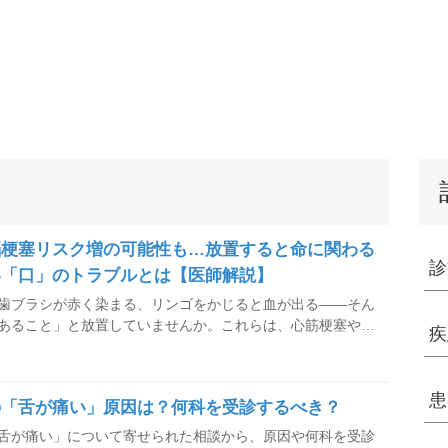
脳梗塞リスク増の可能性も…放置すると命に関わる
診
い「口」のトラブルとは【医師解説】
歯ブラシが赤く染まる、リンゴをかじると血が出る――そん
あること」と放置していませんか。これらは、心筋梗塞や脳
疾
炎など全身の病気を招く初期症状の可能性があります。 見
いサイン、早めに受診すべき症状について、医療法人社団
輔 理事長に解説してもらいました。
患
の「舌が痛い」原因は？何科を受診するべき？
舌が痛い」について寄せられた相談から、原因や何科を受診