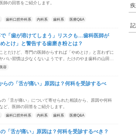
医師の回答をご紹介します。
疾
系
歯科口腔外科系
内科系
歯科系
医療Q&A
記
事で「歯が溶けてしまう」リスクも…歯科医師が
やめとけ」と警告する歯磨き粉とは？
ことだけど、専門の医師からすれば「やめとけ」と言わずに
ヤバい習慣は少なくないようです。たけのやま歯科の山田翔
歯を維持するうえで大切な3つの「やめとけ」を解説しても
美容
からの「舌が痛い」原因は？何科を受診するべ
らの「舌が痛い」について寄せられた相談から、原因や何科
など、医師の回答をご紹介します。
系
歯科口腔外科系
内科系
歯科系
医療Q&A
らの「舌が痛い」原因は？何科を受診するべき？