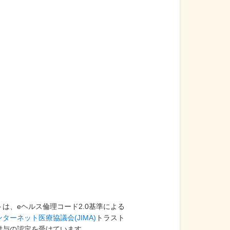
声帯ポリープ
脳神経内科系
メニエール病
感染症内科系
突発性難聴
小児科系
過敏性腸症候群
産科・婦人科系
虫垂炎
外科系
逆流性食道炎
整形外科系
胃潰瘍
皮膚科系
は、eヘルス倫理コード2.0基準による
十二指腸潰瘍
ターネット医療協議会(JIMA)
トラスト
付与の認定を受けています。