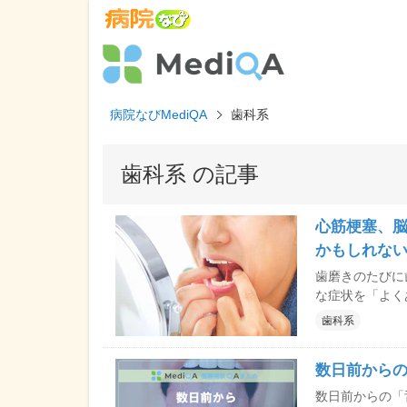
病院なびMediQA
歯科系
歯科系 の記事
心筋梗塞、
かもしれな
歯磨きのたびに
な症状を「よく
梗塞、誤嚥性肺
歯科系
逃してはいけな
D&Jの平野大
数日前から
数日前からの「