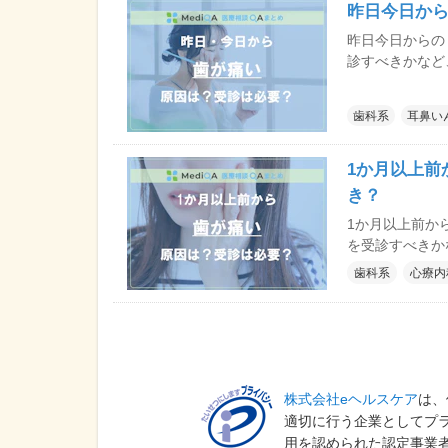
昨日今日か
昨日今日からの
診すべきかなど
歯科系
耳鼻い
1か月以上前
き？
1か月以上前か
を受診すべきか
歯科系
心療内
株式会社eヘルスケア
は、
適切に行う企業としてプ
用を認められた認定事業