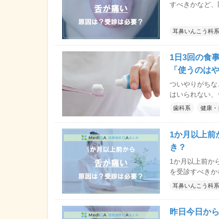
すべきかなど、
耳鼻いんこう科
1日3回の食
「使うのは
ついやりがちな
はいられない、
院長に、健康な
歯科系
健康・
らいます。
1か月以上前
き？
1か月以上前か
を受診すべきか
耳鼻いんこう科
昨日今日か