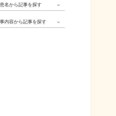
男性
患名
から記事を探す
小児耳鼻いんこう科系
冬の病気
女性
網膜剝離
事内容
から記事を探す
歯科口腔外科系
感染症
子ども
カンジダ腟炎
今日は何の日
歯科系
性感染症
高齢者
貧血
健康・美容
精神科系
アレルギー
痛風
食生活
血液内科系
自己免疫疾患
膀胱がん
プレスリリース
消化器外科系
がん・悪性腫瘍
前立腺がん
医療Q&A
脳神経外科系
依存症
前立腺肥大症
基礎知識