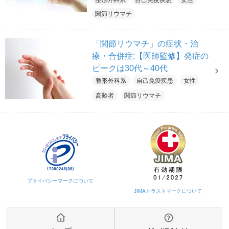
ロナ禍でもリウマチ治療を続け
整形外科系
自己免疫疾患
女性
ることが大切
関節リウマチ
「関節リウマチ」の症状・治
療・合併症:【医師監修】発症の
ピークは30代～40代
整形外科系
自己免疫疾患
女性
高齢者
関節リウマチ