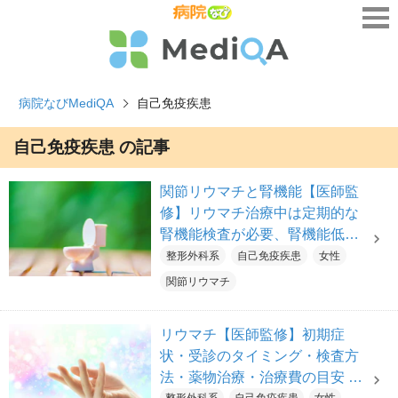
病院なびMediQA
自己免疫疾患
自己免疫疾患 の記事
関節リウマチと腎機能【医師監
修】リウマチ治療中は定期的な
腎機能検査が必要、腎機能低下
の原因・症状・検査・予防法と
整形外科系
自己免疫疾患
女性
腎機能低下時のリウマチ治療
関節リウマチ
リウマチ【医師監修】初期症
状・受診のタイミング・検査方
法・薬物治療・治療費の目安 コ