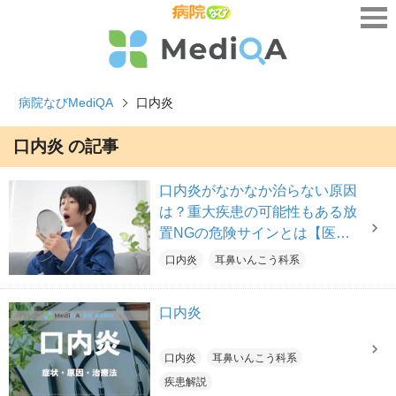
病院なびMediQA
口内炎
口内炎 の記事
口内炎がなかなか治らない原因
は？重大疾患の可能性もある放
置NGの危険サインとは【医師
解説】
口内炎
耳鼻いんこう科系
口内炎
口内炎
耳鼻いんこう科系
疾患解説