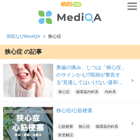
病院なびMediQA
狭心症
狭心症 の記事
奥歯の痛み、じつは「狭心症」
のサインかも!?医師が警告す
る“見逃してはいけない違和
感”と発症リスクを高める生活
狭心症
循環器内科系
内科系
習慣
狭心症/心筋梗塞
心筋梗塞
狭心症
循環器内科系
疾患解説