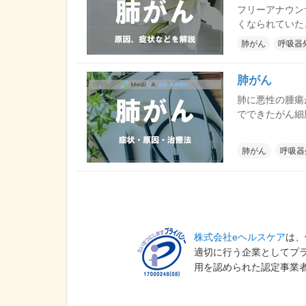
フリーアナウン
くなられていた
ようながんなの
肺がん
呼吸器
んの原因・症状
します。
肺がん
肺に悪性の腫瘍
でできたがん細
しやすいことな
肺がん
呼吸器
株式会社eヘルスケア
は、
適切に行う企業としてプ
用を認められた認定事業