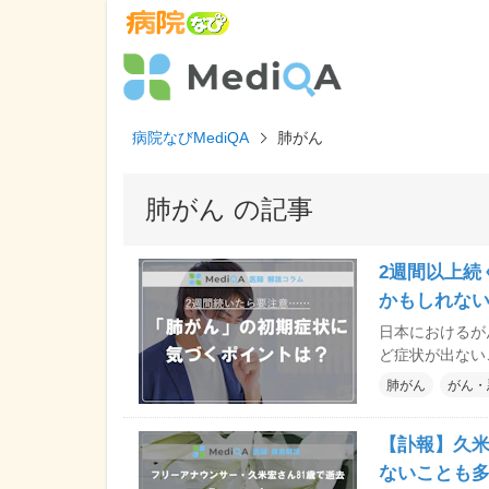
病院なびMediQA
肺がん
肺がん の記事
2週間以上続
かもしれな
日本におけるが
ど症状が出ない
スも少なくあり
肺がん
がん・
る症状について
ました。
【訃報】久
ないことも