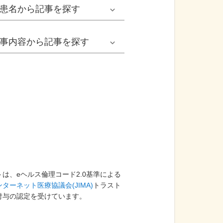
男性
患名
から記事を探す
小児耳鼻いんこう科系
冬の病気
女性
網膜剝離
事内容
から記事を探す
歯科口腔外科系
感染症
子ども
カンジダ腟炎
今日は何の日
歯科系
性感染症
高齢者
貧血
健康・美容
精神科系
アレルギー
痛風
食生活
血液内科系
自己免疫疾患
膀胱がん
プレスリリース
消化器外科系
は、eヘルス倫理コード2.0基準による
がん・悪性腫瘍
前立腺がん
ターネット医療協議会(JIMA)
トラスト
医療Q&A
付与の認定を受けています。
脳神経外科系
依存症
前立腺肥大症
基礎知識