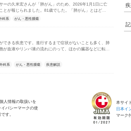
サーの久米宏さんが「肺がん」のため、2026年1月1日に亡
疾
ことが報じられました。81歳でした。「肺がん」とはどの
かについて、病院なび MediQAで過去に掲載した記事「肺が
外科系
がん・悪性腫瘍
・治療法と予防のポイントを解説」を再編集のうえ、ご紹介
記
ができる疾患です。進行するまで症状がないことも多く、肺
胞が血液やリンパ液の流れにのって、ほかの臓器などに転移
どから、治りにくいがんの1つです。
外科系
がん・悪性腫瘍
疾患解説
個人情報の取扱いを
本サイト
ライバシーマークの使
日本イン
者です。
マーク