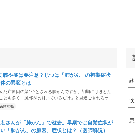
く咳や痰は要注意？じつは「肺がん」の初期症状
診
い体の異変とは
ん死亡原因の第1位とされる肺がんですが、初期にはほとん
ことも多く「風邪が長引いているだけ」と見過ごされるケー
疾
ません。咳や血痰、息切れといった肺がんのサインになり得
悪性腫瘍
、林外科・内科クリニックの林裕章理事長に解説してもらい
患
米宏さんが「肺がん」で逝去。早期では自覚症状が
多い「肺がん」の原因、症状とは？（医師解説）