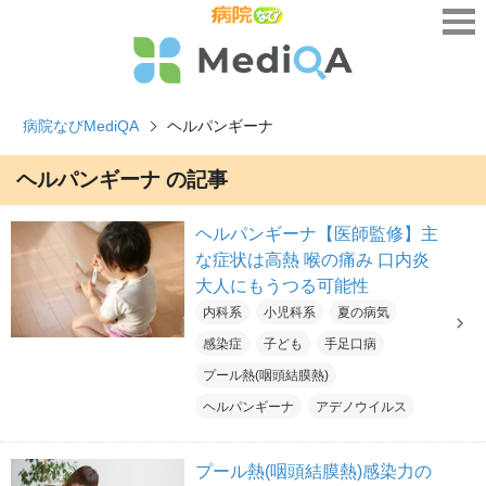
病院なびMediQA
ヘルパンギーナ
ヘルパンギーナ の記事
ヘルパンギーナ【医師監修】主
な症状は高熱 喉の痛み 口内炎
大人にもうつる可能性
内科系
小児科系
夏の病気
感染症
子ども
手足口病
プール熱(咽頭結膜熱)
ヘルパンギーナ
アデノウイルス
プール熱(咽頭結膜熱)感染力の