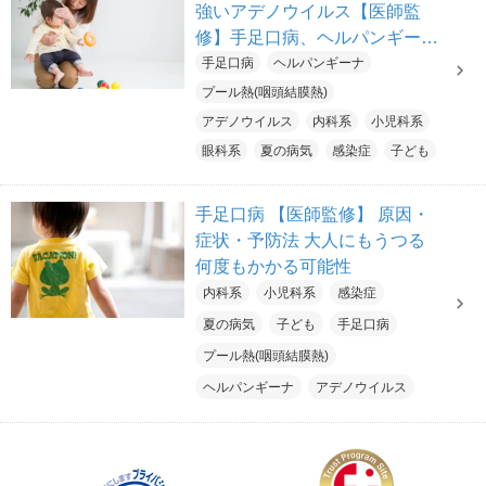
強いアデノウイルス【医師監
修】手足口病、ヘルパンギーナ
との違いは?プール以外でも感
手足口病
ヘルパンギーナ
染する
プール熱(咽頭結膜熱)
アデノウイルス
内科系
小児科系
眼科系
夏の病気
感染症
子ども
手足口病 【医師監修】 原因・
症状・予防法 大人にもうつる
何度もかかる可能性
内科系
小児科系
感染症
夏の病気
子ども
手足口病
プール熱(咽頭結膜熱)
ヘルパンギーナ
アデノウイルス