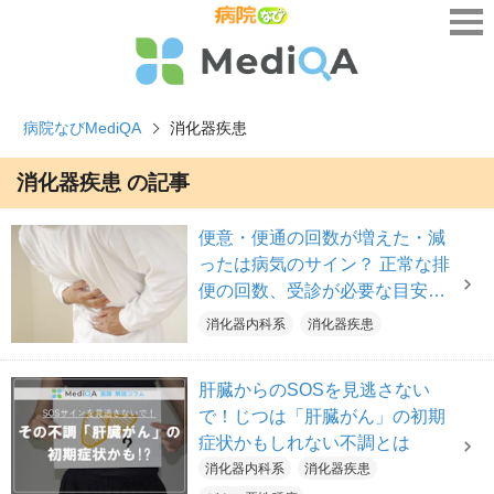
病院なびMediQA
消化器疾患
消化器疾患 の記事
便意・便通の回数が増えた・減
ったは病気のサイン？ 正常な排
便の回数、受診が必要な目安と
は【医師解説】
消化器内科系
消化器疾患
肝臓からのSOSを見逃さない
で！じつは「肝臓がん」の初期
症状かもしれない不調とは
消化器内科系
消化器疾患