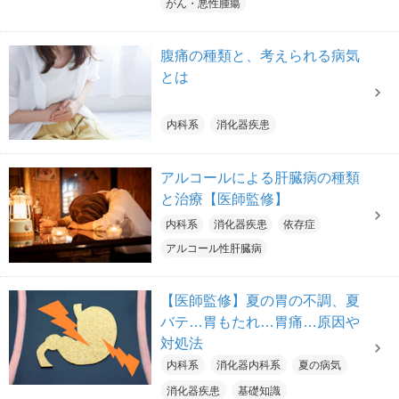
がん・悪性腫瘍
腹痛の種類と、考えられる病気
とは
内科系
消化器疾患
アルコールによる肝臓病の種類
と治療【医師監修】
内科系
消化器疾患
依存症
アルコール性肝臓病
【医師監修】夏の胃の不調、夏
バテ…胃もたれ…胃痛…原因や
対処法
内科系
消化器内科系
夏の病気
消化器疾患
基礎知識