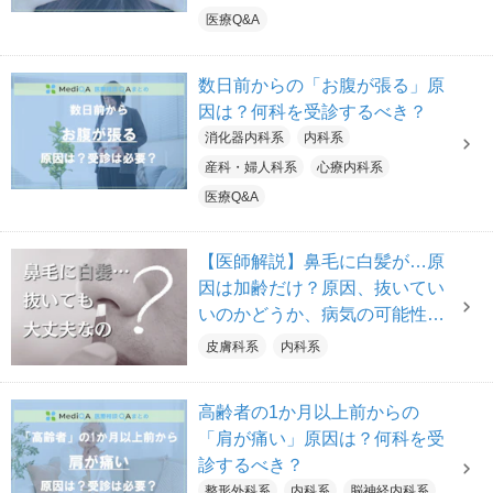
医療Q&A
数日前からの「お腹が張る」原
因は？何科を受診するべき？
消化器内科系
内科系
産科・婦人科系
心療内科系
医療Q&A
【医師解説】鼻毛に白髪が…原
因は加齢だけ？原因、抜いてい
いのかどうか、病気の可能性に
ついて医師が解説
皮膚科系
内科系
高齢者の1か月以上前からの
「肩が痛い」原因は？何科を受
診するべき？
整形外科系
内科系
脳神経内科系