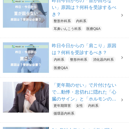
昨日今日からの「首が回らな
い」原因は？何科を受診するべ
き？
整形外科系
内科系
耳鼻いんこう科系
医療Q&A
昨日今日からの「肩こり」原因
は？何科を受診するべき？
内科系
整形外科系
消化器内科系
医療Q&A
「更年期のせい」で片付けない
で…動悸・息切れに隠れた「心
臓のサイン」と「ホルモンの乱
れ」は？【医師解説】
更年期障害
女性
内科系
循環器内科系