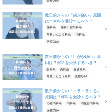
医療Q&A
数日前からの「歯が痛い」原因
は？何科を受診するべき？
歯科系
歯科口腔外科系
耳鼻いんこう科系
内科系
医療Q&A
数日前からの「目がかゆい」原
因は？何科を受診するべき？
眼科系
内科系
皮膚科系
耳鼻いんこう科系
医療Q&A
数日前からの「イライラする」
原因は？何科を受診するべき？
心療内科系
内科系
消化器内科系
医療Q&A