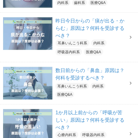
内科系
歯科系
医療Q&A
昨日今日からの「痰が出る・か
らむ」原因は？何科を受診する
べき？
耳鼻いんこう科系
内科系
呼吸器内科系
医療Q&A
数日前からの「鼻血」原因は？
何科を受診するべき？
耳鼻いんこう科系
内科系
医療Q&A
1か月以上前からの「呼吸が苦
しい」原因は？何科を受診する
べき？
心療内科系
呼吸器内科系