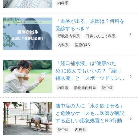
けないサインとは？【医師解
内科系
説】
「血痰が出る」原因は？何科を
受診するべき？
呼吸器内科系
耳鼻いんこう科系
内科系
医療Q&A
「経口補水液」は“健康のた
め”に飲んでもいいの？「経口
補水液」と「スポーツドリン
ク」の違いとは【医師解説】
内科系
消化器内科系
熱中症
熱中症の人に「水を飲ませる」
と危険なケースも…医師が解説
する正しい応急処置とNG行動
熱中症
内科系