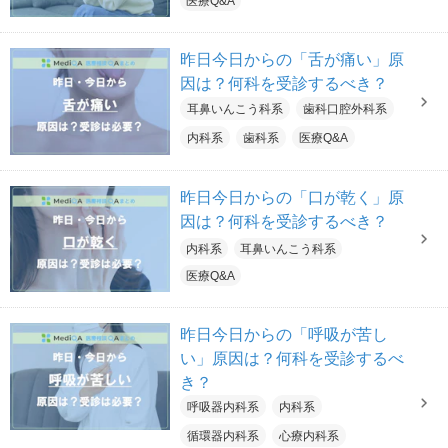
医療Q&A
昨日今日からの「舌が痛い」原
因は？何科を受診するべき？
耳鼻いんこう科系
歯科口腔外科系
内科系
歯科系
医療Q&A
昨日今日からの「口が乾く」原
因は？何科を受診するべき？
内科系
耳鼻いんこう科系
医療Q&A
昨日今日からの「呼吸が苦し
い」原因は？何科を受診するべ
き？
呼吸器内科系
内科系
循環器内科系
心療内科系