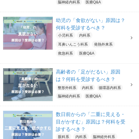
脳神経内科系
医療Q&A
幼児の「食欲がない」原因は？
何科を受診するべき？
小児科系
内科系
耳鼻いんこう科系
発熱外来系
救急科系
医療Q&A
高齢者の「足がだるい」原因
は？何科を受診するべき？
整形外科系
内科系
循環器内科系
脳神経内科系
医療Q&A
数日前からの「二重に見える・
目がかすむ」原因は？何科を受
診するべき？
眼科系
内科系
脳神経外科系