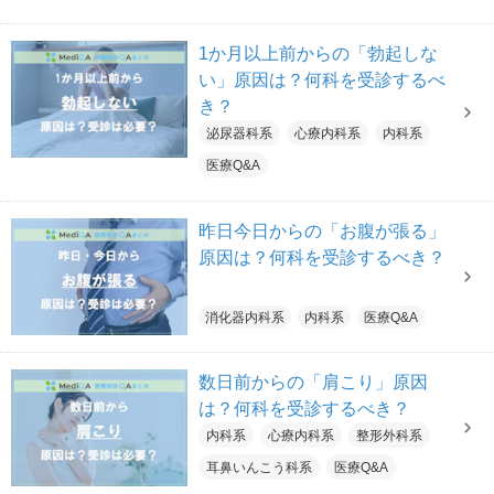
1か月以上前からの「勃起しな
い」原因は？何科を受診するべ
き？
泌尿器科系
心療内科系
内科系
医療Q&A
昨日今日からの「お腹が張る」
原因は？何科を受診するべき？
消化器内科系
内科系
医療Q&A
数日前からの「肩こり」原因
は？何科を受診するべき？
内科系
心療内科系
整形外科系
耳鼻いんこう科系
医療Q&A