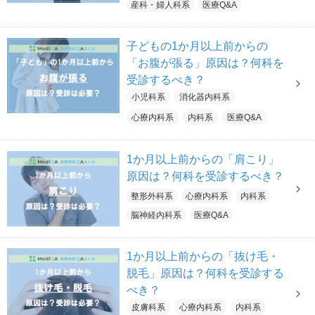
産科・婦人科系
医療Q&A
子どもの1か月以上前からの
「お腹が張る」原因は？何科を
受診するべき？
小児科系
消化器内科系
心療内科系
内科系
医療Q&A
1か月以上前からの「肩こり」
原因は？何科を受診するべき？
整形外科系
心療内科系
内科系
脳神経内科系
医療Q&A
1か月以上前からの「抜け毛・
脱毛」原因は？何科を受診する
べき？
皮膚科系
心療内科系
内科系