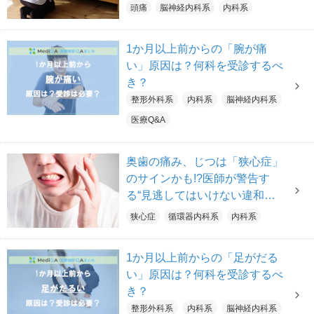
説】
頭痛
脳神経内科系
内科系
1か月以上前からの「腕が痛
い」原因は？何科を受診するべ
き？
整形外科系
内科系
脳神経内科系
医療Q&A
奥歯の痛み、じつは「狭心症」
のサインかも!?医師が警告す
る“見逃してはいけない違和
感”と発症リスクを高める生活
狭心症
循環器内科系
内科系
習慣
1か月以上前からの「足がだる
い」原因は？何科を受診するべ
き？
整形外科系
内科系
脳神経内科系