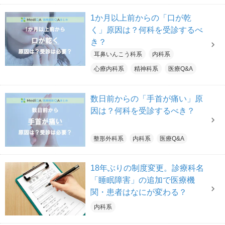
1か月以上前からの「口が乾
く」原因は？何科を受診するべ
き？
耳鼻いんこう科系
内科系
心療内科系
精神科系
医療Q&A
数日前からの「手首が痛い」原
因は？何科を受診するべき？
整形外科系
内科系
医療Q&A
18年ぶりの制度変更。診療科名
「睡眠障害」の追加で医療機
関・患者はなにが変わる？
内科系