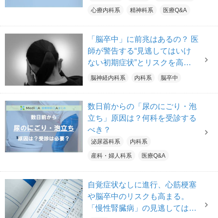
心療内科系
精神科系
医療Q&A
「脳卒中」に前兆はあるの？ 医
師が警告する“見逃してはいけ
ない初期症状”とリスクを高め
る生活習慣【医師解説】
脳神経内科系
内科系
脳卒中
数日前からの「尿のにごり・泡
立ち」原因は？何科を受診する
べき？
泌尿器科系
内科系
産科・婦人科系
医療Q&A
自覚症状なしに進行、心筋梗塞
や脳卒中のリスクも高まる。
「慢性腎臓病」の見逃してはい