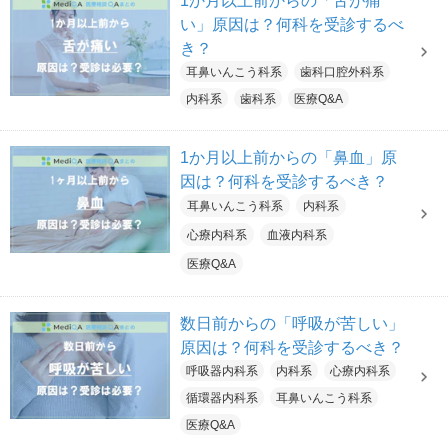
1か月以上前からの「舌が痛
い」原因は？何科を受診するべ
き？
耳鼻いんこう科系
歯科口腔外科系
内科系
歯科系
医療Q&A
1か月以上前からの「鼻血」原
因は？何科を受診するべき？
耳鼻いんこう科系
内科系
心療内科系
血液内科系
医療Q&A
数日前からの「呼吸が苦しい」
原因は？何科を受診するべき？
呼吸器内科系
内科系
心療内科系
循環器内科系
耳鼻いんこう科系
医療Q&A