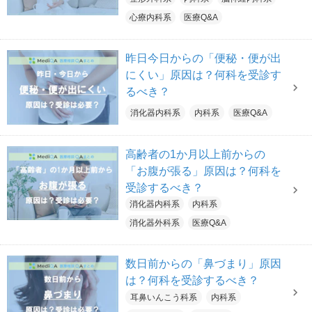
心療内科系
医療Q&A
昨日今日からの「便秘・便が出
にくい」原因は？何科を受診す
るべき？
消化器内科系
内科系
医療Q&A
高齢者の1か月以上前からの
「お腹が張る」原因は？何科を
受診するべき？
消化器内科系
内科系
消化器外科系
医療Q&A
数日前からの「鼻づまり」原因
は？何科を受診するべき？
耳鼻いんこう科系
内科系