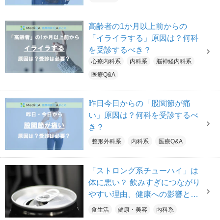
高齢者の1か月以上前からの
「イライラする」原因は？何科
を受診するべき？
心療内科系
内科系
脳神経内科系
医療Q&A
昨日今日からの「股関節が痛
い」原因は？何科を受診するべ
き？
整形外科系
内科系
医療Q&A
「ストロング系チューハイ」は
体に悪い？ 飲みすぎにつながり
やすい理由、健康への影響とは
【医師解説】
食生活
健康・美容
内科系