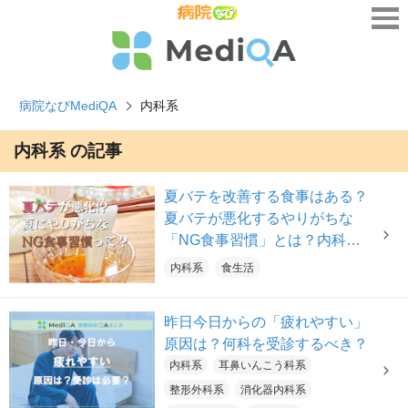
病院なびMediQA
内科系
内科系 の記事
夏バテを改善する食事はある？
夏バテが悪化するやりがちな
「NG食事習慣」とは？内科医
が解説
内科系
食生活
昨日今日からの「疲れやすい」
原因は？何科を受診するべき？
内科系
耳鼻いんこう科系
整形外科系
消化器内科系