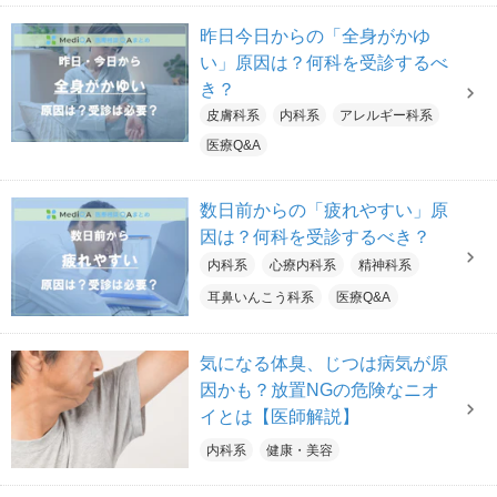
昨日今日からの「全身がかゆ
い」原因は？何科を受診するべ
き？
皮膚科系
内科系
アレルギー科系
医療Q&A
数日前からの「疲れやすい」原
因は？何科を受診するべき？
内科系
心療内科系
精神科系
耳鼻いんこう科系
医療Q&A
気になる体臭、じつは病気が原
因かも？放置NGの危険なニオ
イとは【医師解説】
内科系
健康・美容