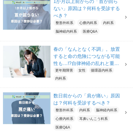
1か月以上前からの「首が回ら
ない」原因は？何科を受診する
べき？
整形外科系
心療内科系
内科系
脳神経内科系
医療Q&A
春の「なんとなく不調」。放置
すると命の危険につながる可能
性も…!?自律神経の乱れと重大
疾患、見極めのポイントを医師
更年期障害
女性
循環器内科系
が解説【医師解説】
内科系
数日前からの「肩が痛い」原因
は？何科を受診するべき？
整形外科系
内科系
脳神経内科系
心療内科系
耳鼻いんこう科系
医療Q&A