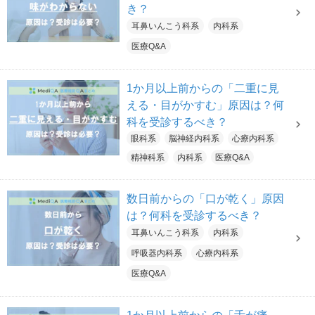
き？
耳鼻いんこう科系
内科系
医療Q&A
1か月以上前からの「二重に見
える・目がかすむ」原因は？何
科を受診するべき？
眼科系
脳神経内科系
心療内科系
精神科系
内科系
医療Q&A
数日前からの「口が乾く」原因
は？何科を受診するべき？
耳鼻いんこう科系
内科系
呼吸器内科系
心療内科系
医療Q&A