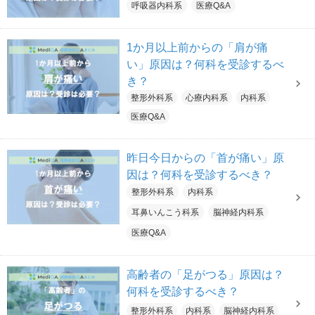
呼吸器内科系
医療Q&A
1か月以上前からの「肩が痛
い」原因は？何科を受診するべ
き？
整形外科系
心療内科系
内科系
医療Q&A
昨日今日からの「首が痛い」原
因は？何科を受診するべき？
整形外科系
内科系
耳鼻いんこう科系
脳神経内科系
医療Q&A
高齢者の「足がつる」原因は？
何科を受診するべき？
整形外科系
内科系
脳神経内科系