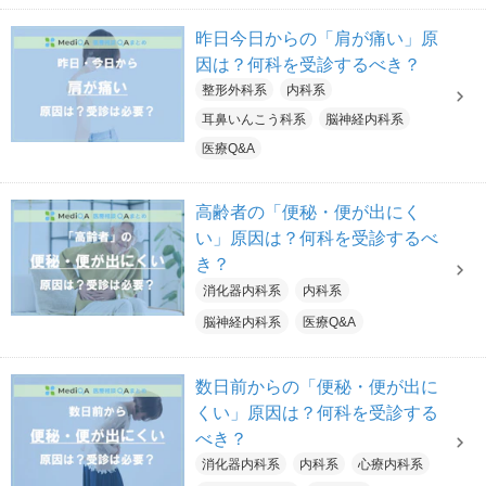
昨日今日からの「肩が痛い」原
因は？何科を受診するべき？
整形外科系
内科系
耳鼻いんこう科系
脳神経内科系
医療Q&A
高齢者の「便秘・便が出にく
い」原因は？何科を受診するべ
き？
消化器内科系
内科系
脳神経内科系
医療Q&A
数日前からの「便秘・便が出に
くい」原因は？何科を受診する
べき？
消化器内科系
内科系
心療内科系