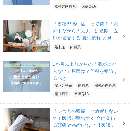
脳神経内科系
医療Q&A
「蓄積型熱中症」って何？「家
の中だから大丈夫」は危険…医
師が警告する“夏の疲れ”と見逃
せないサイン
熱中症
内科系
1か月以上前からの「腕が上が
らない」原因は？何科を受診す
るべき？
整形外科系
内科系
脳神経内科系
精神科系
医療Q&A
「いつもの頭痛」と放置しない
で！医師が警告する“命に関わ
る頭痛”の特徴とは？【医師解