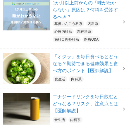
1か月以上前からの「味がわか
らない」原因は？何科を受診す
るべき？
耳鼻いんこう科系
内科系
心療内科系
精神科系
歯科口腔外科系
医療Q&A
「オクラ」を毎日食べるとどう
なる？期待できる健康効果と食
べ方のポイント【医師解説】
食生活
内科系
エナジードリンクを毎日飲むと
どうなる？リスク、注意点とは
【医師解説】
食生活
内科系