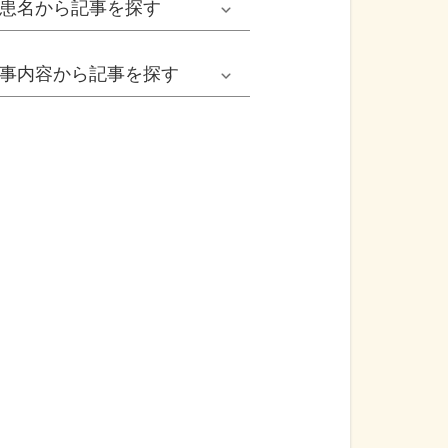
患名
から記事を探す
小児耳鼻いんこう科系
冬の病気
女性
網膜剝離
事内容
から記事を探す
歯科口腔外科系
感染症
子ども
カンジダ腟炎
今日は何の日
歯科系
性感染症
高齢者
貧血
健康・美容
精神科系
アレルギー
痛風
食生活
血液内科系
自己免疫疾患
膀胱がん
プレスリリース
消化器外科系
がん・悪性腫瘍
前立腺がん
医療Q&A
脳神経外科系
依存症
前立腺肥大症
基礎知識