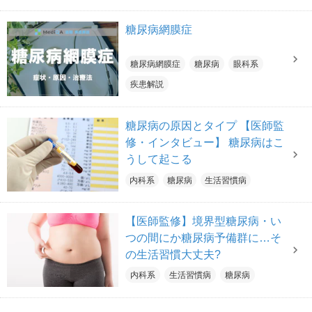
糖尿病網膜症
糖尿病網膜症
糖尿病
眼科系
疾患解説
糖尿病の原因とタイプ 【医師監
修・インタビュー】 糖尿病はこ
うして起こる
内科系
糖尿病
生活習慣病
【医師監修】境界型糖尿病・い
つの間にか糖尿病予備群に…そ
の生活習慣大丈夫?
内科系
生活習慣病
糖尿病