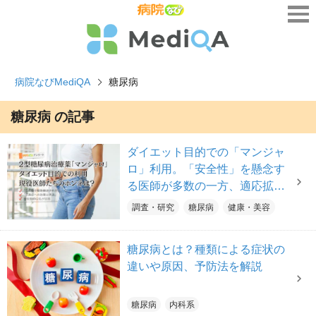
病院なびMediQA
糖尿病
糖尿病 の記事
ダイエット目的での「マンジャ
ロ」利用。「安全性」を懸念す
る医師が多数の一方、適応拡大
や適切な処方を求める声も
調査・研究
糖尿病
健康・美容
糖尿病とは？種類による症状の
違いや原因、予防法を解説
糖尿病
内科系