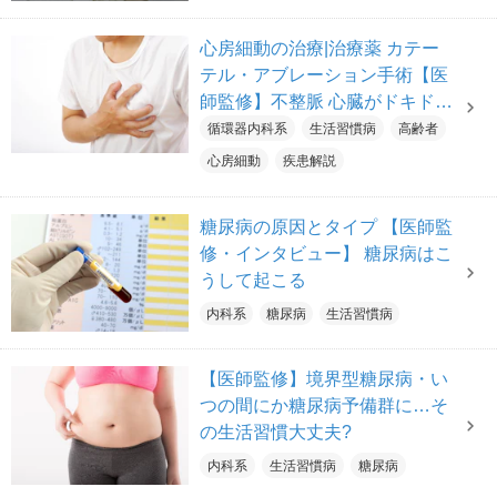
心房細動の治療|治療薬 カテー
テル・アブレーション手術【医
師監修】不整脈 心臓がドキドキ
めまいの症状 … 心不全や脳梗
循環器内科系
生活習慣病
高齢者
塞のリスクも
心房細動
疾患解説
糖尿病の原因とタイプ 【医師監
修・インタビュー】 糖尿病はこ
うして起こる
内科系
糖尿病
生活習慣病
【医師監修】境界型糖尿病・い
つの間にか糖尿病予備群に…そ
の生活習慣大丈夫?
内科系
生活習慣病
糖尿病