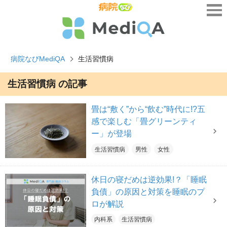
病院なびMediQA
生活習慣病
生活習慣病 の記事
畳は“敷く”から“飲む”時代に!?五
感で楽しむ「畳グリーンティ
ー」が登場
生活習慣病
男性
女性
休日の寝だめは逆効果!？「睡眠
負債」の原因と対策を睡眠のプ
ロが解説
内科系
生活習慣病