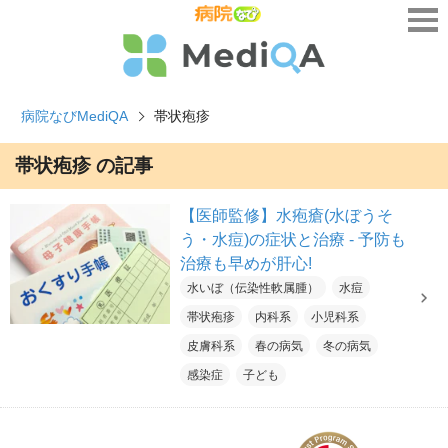
病院なびMediQA
帯状疱疹
帯状疱疹 の記事
【医師監修】水疱瘡(水ぼうそ
う・水痘)の症状と治療 - 予防も
治療も早めが肝心!
水いぼ（伝染性軟属腫）
水痘
帯状疱疹
内科系
小児科系
皮膚科系
春の病気
冬の病気
感染症
子ども