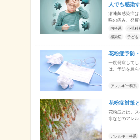
人でも感染
溶連菌感染症は
喉の痛み、発疹
る感染症です。
内科系
小児科
が、現在では適
感染症
子ども
合やリウマチ熱
め、経過に注意
花粉症予防
一度発症してし
は、予防を怠ら
ばよいのでしょ
アレルギー科系
花粉症対策と
花粉症とは、ス
水などのアレル
ばれています。
2つに分類され
アレルギー科系