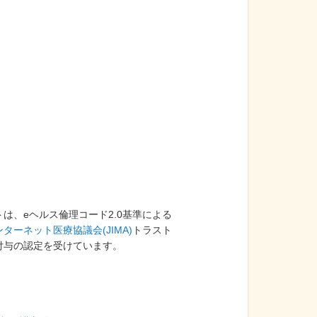
リウマチ科系
禁煙治療
排尿障害
疾患解説
内分泌内科系
スキンケア
過活動膀胱
治療薬解説
呼吸器外科系
ボディケア
切迫性尿失禁（UUI）
体験談
内科系
健康診断
尿失禁
調査・研究
消化器内科系
生活習慣病
食道がん
は、eヘルス倫理コード2.0基準による
循環器内科系
消化器疾患
ターネット医療協議会(JIMA)
トラスト
すい臓がん
付与の認定を受けています。
呼吸器内科系
痙攣性便秘
心療内科系