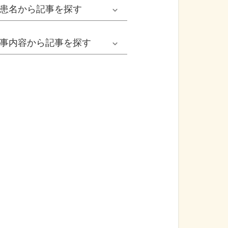
男性
患名
から記事を探す
小児耳鼻いんこう科系
冬の病気
女性
網膜剝離
事内容
から記事を探す
歯科口腔外科系
感染症
子ども
カンジダ腟炎
今日は何の日
歯科系
性感染症
高齢者
貧血
健康・美容
精神科系
アレルギー
痛風
食生活
血液内科系
自己免疫疾患
膀胱がん
プレスリリース
消化器外科系
がん・悪性腫瘍
前立腺がん
医療Q&A
脳神経外科系
依存症
前立腺肥大症
基礎知識