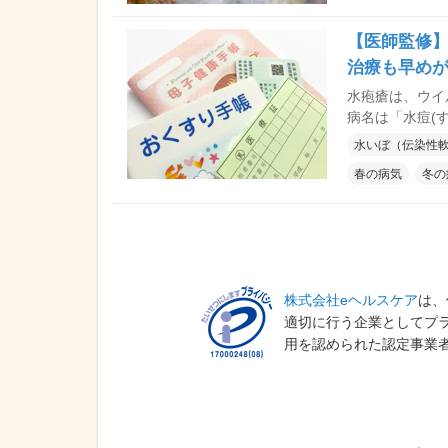
【医師監修】
治療も早めが
水疱瘡は、ウイ
病名は「水痘(
く、10歳まで
水いぼ（伝染性
接種になったこ
春の病気
冬の
株式会社eヘルスケア
は、
適切に行う企業としてプ
用を認められた認定事業