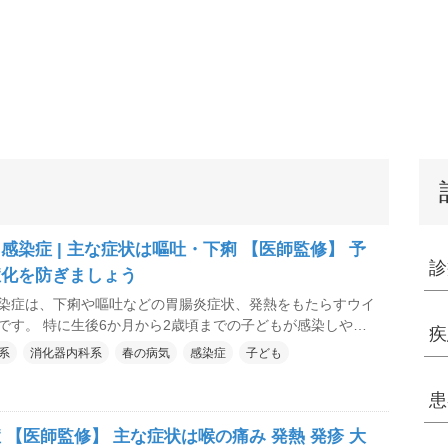
感染症 | 主な症状は嘔吐・下痢 【医師監修】 予
診
症化を防ぎましょう
染症は、下痢や嘔吐などの胃腸炎症状、発熱をもたらすウイ
です。 特に生後6か月から2歳頃までの子どもが感染しやす
疾
や嘔吐のため脱水症状起こして入院が必要になるケースも少
系
消化器内科系
春の病気
感染症
子ども
。 非常に感染力が強いウイルスのため、完全に感染を予防
ず、保育園などで大流行しやすいのも特徴です。 毎年2月か
患
流行がみられますが、1年を通して感染する危険がありま
 【医師監修】 主な症状は喉の痛み 発熱 発疹 大