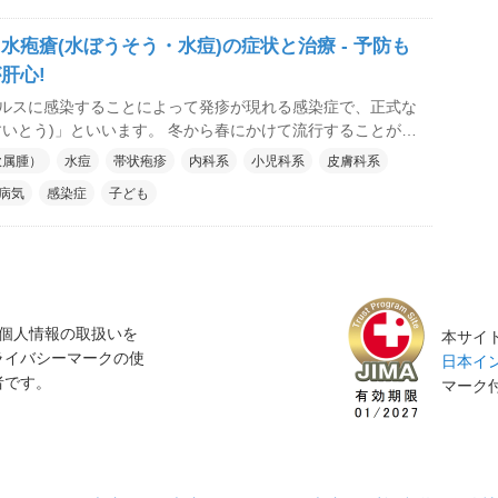
水疱瘡(水ぼうそう・水痘)の症状と治療 - 予防も
肝心!
ルスに感染することによって発疹が現れる感染症で、正式な
すいとう)」といいます。 冬から春にかけて流行することが多
にかかることがほとんどですが、2014年から予防接種が定期
軟属腫）
水痘
帯状疱疹
内科系
小児科系
皮膚科系
とで、それ以降の患者数は大幅に減ってきています。
病気
感染症
子ども
個人情報の取扱いを
本サイト
ライバシーマークの使
日本イン
者です。
マーク