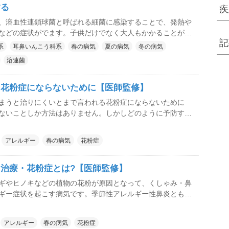
する
疾
、溶血性連鎖球菌と呼ばれる細菌に感染することで、発熱や
などの症状がでます。子供だけでなく大人もかかることがあ
記
 以前は、猩紅熱と呼ばれる重症なタイプもみられました
系
耳鼻いんこう科系
春の病気
夏の病気
冬の病気
切な治療で多くは問題なく治ります。しかし、重症化する場
溶連菌
、急性糸球体腎炎などの合併症を引き起こすことがあるた
が必要な感染症です。
・花粉症にならないために【医師監修】
まうと治りにくいとまで言われる花粉症にならないために
ないことしか方法はありません。しかしどのように予防すれ
うか?
アレルギー
春の病気
花粉症
治療・花粉症とは?【医師監修】
ギやヒノキなどの植物の花粉が原因となって、くしゃみ・鼻
ギー症状を起こす病気です。季節性アレルギー性鼻炎とも呼
アレルギー性鼻炎は、原因物質(アレルゲン)の種類によって
ます。
アレルギー
春の病気
花粉症