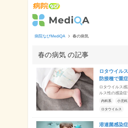
病院なびMediQA
春の病気
春の病気 の記事
ロタウイルス
防接種で重
ロタウイルス感
ルス性の感染症
く、頻回な下痢
内科系
小児科
なくありません
ロタウイルス
することはでき
ら5月あたりに
す。
溶連菌感染症