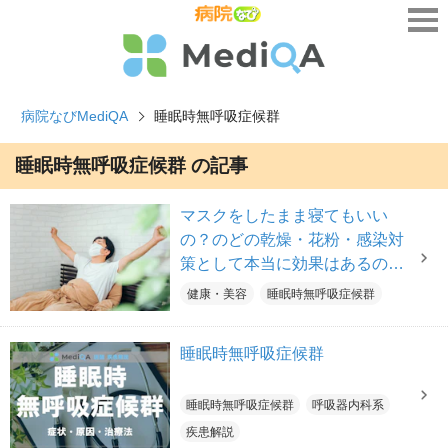
病院なびMediQA
睡眠時無呼吸症候群
睡眠時無呼吸症候群 の記事
マスクをしたまま寝てもいい
の？のどの乾燥・花粉・感染対
策として本当に効果はあるのか
【医師解説】
健康・美容
睡眠時無呼吸症候群
睡眠時無呼吸症候群
睡眠時無呼吸症候群
呼吸器内科系
疾患解説