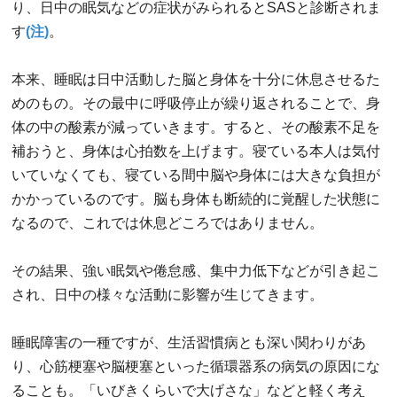
り、日中の眠気などの症状がみられるとSASと診断されま
す
(注)
。
本来、睡眠は日中活動した脳と身体を十分に休息させるた
めのもの。その最中に呼吸停止が繰り返されることで、身
体の中の酸素が減っていきます。すると、その酸素不足を
補おうと、身体は心拍数を上げます。寝ている本人は気付
いていなくても、寝ている間中脳や身体には大きな負担が
かかっているのです。脳も身体も断続的に覚醒した状態に
なるので、これでは休息どころではありません。
その結果、強い眠気や倦怠感、集中力低下などが引き起こ
され、日中の様々な活動に影響が生じてきます。
睡眠障害の一種ですが、生活習慣病とも深い関わりがあ
り、心筋梗塞や脳梗塞といった循環器系の病気の原因にな
ることも。「いびきくらいで大げさな」などと軽く考え