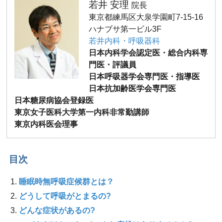
若井 安理
院長
東京都練馬区大泉学園町7-15-16
ハナブサ第一ビル3F
若井内科・呼吸器科
日本内科学会認定医・総合内科専
門医・評議員
日本呼吸器学会専門医・指導医
日本抗加齢医学会専門医
日本糖尿病協会登録医
東京女子医科大学第一内科非常勤講師
東京内科医会理事
目次
睡眠時無呼吸症候群とは？
どうして呼吸がとまるの?
どんな症状があるの?