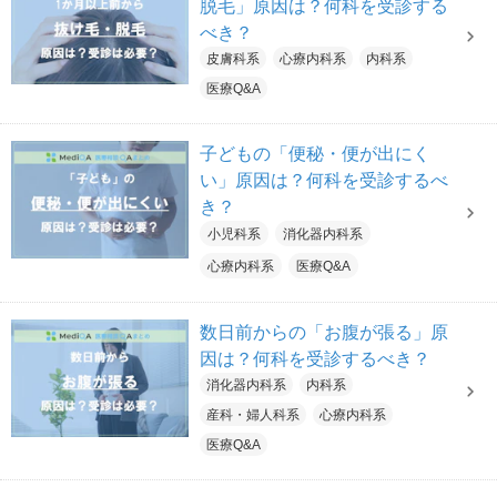
脱毛」原因は？何科を受診する
べき？
皮膚科系
心療内科系
内科系
医療Q&A
子どもの「便秘・便が出にく
い」原因は？何科を受診するべ
き？
小児科系
消化器内科系
心療内科系
医療Q&A
数日前からの「お腹が張る」原
因は？何科を受診するべき？
消化器内科系
内科系
産科・婦人科系
心療内科系
医療Q&A