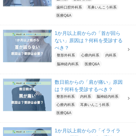
歯科口腔外科系
耳鼻いんこう科系
医療Q&A
1か月以上前からの「首が回ら
ない」原因は？何科を受診する
べき？
整形外科系
心療内科系
内科系
脳神経内科系
医療Q&A
数日前からの「肩が痛い」原因
は？何科を受診するべき？
整形外科系
内科系
脳神経内科系
心療内科系
耳鼻いんこう科系
医療Q&A
1か月以上前からの「イライラ