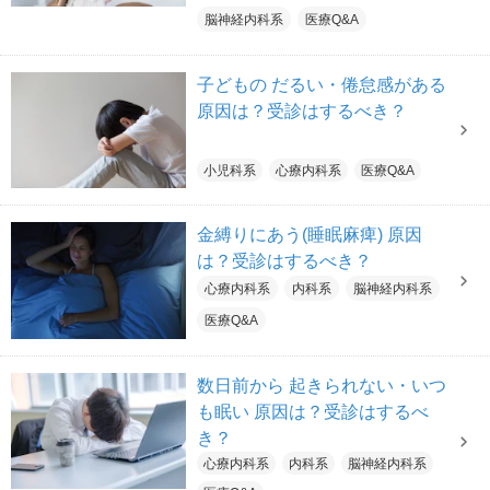
脳神経内科系
医療Q&A
子どもの だるい・倦怠感がある
原因は？受診はするべき？
小児科系
心療内科系
医療Q&A
金縛りにあう(睡眠麻痺) 原因
は？受診はするべき？
心療内科系
内科系
脳神経内科系
医療Q&A
数日前から 起きられない・いつ
も眠い 原因は？受診はするべ
き？
心療内科系
内科系
脳神経内科系