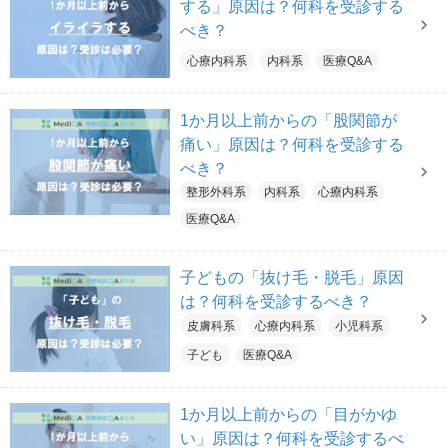
する」原因は？何科を受診する
べき？
心療内科系
内科系
医療Q&A
1か月以上前からの「股関節が
痛い」原因は？何科を受診する
べき？
整形外科系
内科系
心療内科系
医療Q&A
子どもの「抜け毛・脱毛」原因
は？何科を受診するべき？
皮膚科系
心療内科系
小児科系
子ども
医療Q&A
1か月以上前からの「目がかゆ
い」原因は？何科を受診するべ