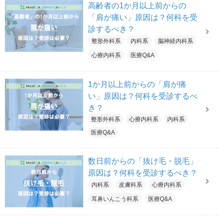
高齢者の1か月以上前からの
「肩が痛い」原因は？何科を受
診するべき？
整形外科系
内科系
脳神経内科系
心療内科系
医療Q&A
1か月以上前からの「肩が痛
い」原因は？何科を受診するべ
き？
整形外科系
心療内科系
内科系
医療Q&A
数日前からの「抜け毛・脱毛」
原因は？何科を受診するべき？
内科系
皮膚科系
心療内科系
耳鼻いんこう科系
医療Q&A