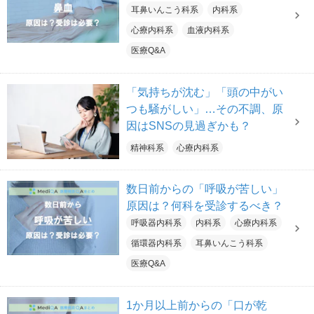
耳鼻いんこう科系
内科系
心療内科系
血液内科系
医療Q&A
「気持ちが沈む」「頭の中がい
つも騒がしい」…その不調、原
因はSNSの見過ぎかも？
精神科系
心療内科系
数日前からの「呼吸が苦しい」
原因は？何科を受診するべき？
呼吸器内科系
内科系
心療内科系
循環器内科系
耳鼻いんこう科系
医療Q&A
1か月以上前からの「口が乾