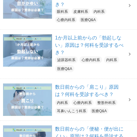
き？
眼科系
皮膚科系
内科系
心療内科系
医療Q&A
1か月以上前からの「勃起しな
い」原因は？何科を受診するべ
き？
泌尿器科系
心療内科系
内科系
医療Q&A
数日前からの「肩こり」原因
は？何科を受診するべき？
内科系
心療内科系
整形外科系
耳鼻いんこう科系
医療Q&A
数日前からの「便秘・便が出に
くい」原因は？何科を受診する