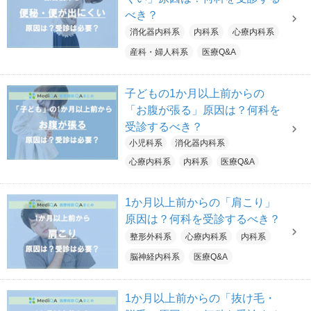
べき？
消化器内科系
内科系
心療内科系
産科・婦人科系
医療Q&A
子どもの1か月以上前からの
「お腹が張る」原因は？何科を
受診するべき？
小児科系
消化器内科系
心療内科系
内科系
医療Q&A
1か月以上前からの「肩こり」
原因は？何科を受診するべき？
整形外科系
心療内科系
内科系
脳神経内科系
医療Q&A
1か月以上前からの「抜け毛・