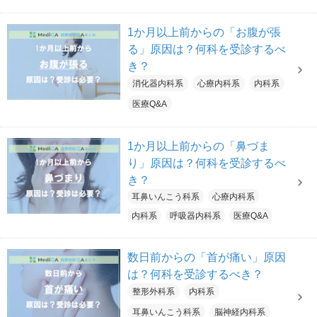
1か月以上前からの「お腹が張
る」原因は？何科を受診するべ
き？
消化器内科系
心療内科系
内科系
医療Q&A
1か月以上前からの「鼻づま
り」原因は？何科を受診するべ
き？
耳鼻いんこう科系
心療内科系
内科系
呼吸器内科系
医療Q&A
数日前からの「首が痛い」原因
は？何科を受診するべき？
整形外科系
内科系
耳鼻いんこう科系
脳神経内科系