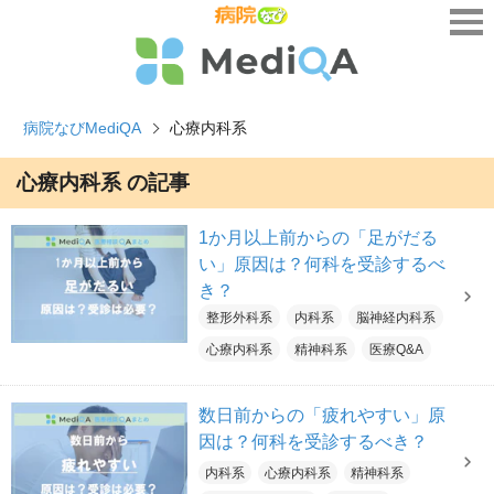
病院なびMediQA
心療内科系
心療内科系 の記事
1か月以上前からの「足がだる
い」原因は？何科を受診するべ
き？
整形外科系
内科系
脳神経内科系
心療内科系
精神科系
医療Q&A
数日前からの「疲れやすい」原
因は？何科を受診するべき？
内科系
心療内科系
精神科系