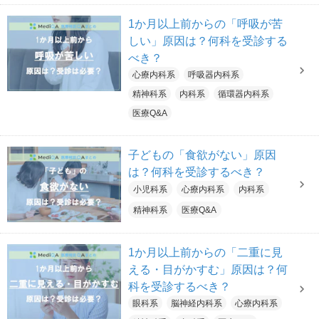
1か月以上前からの「呼吸が苦
しい」原因は？何科を受診する
べき？
心療内科系
呼吸器内科系
精神科系
内科系
循環器内科系
医療Q&A
子どもの「食欲がない」原因
は？何科を受診するべき？
小児科系
心療内科系
内科系
精神科系
医療Q&A
1か月以上前からの「二重に見
える・目がかすむ」原因は？何
科を受診するべき？
眼科系
脳神経内科系
心療内科系