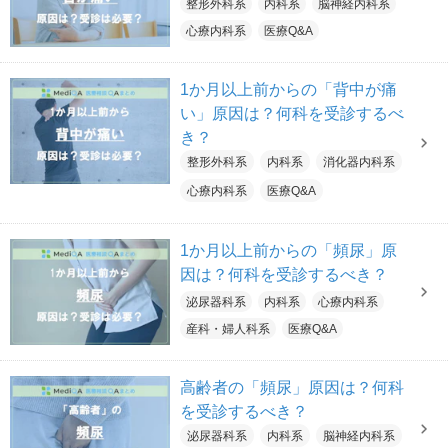
整形外科系
内科系
脳神経内科系
心療内科系
医療Q&A
1か月以上前からの「背中が痛
い」原因は？何科を受診するべ
き？
整形外科系
内科系
消化器内科系
心療内科系
医療Q&A
1か月以上前からの「頻尿」原
因は？何科を受診するべき？
泌尿器科系
内科系
心療内科系
産科・婦人科系
医療Q&A
高齢者の「頻尿」原因は？何科
を受診するべき？
泌尿器科系
内科系
脳神経内科系