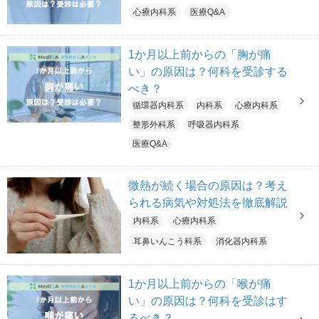
心療内科系
医療Q&A
1か月以上前からの「胸が痛
い」の原因は？何科を受診する
べき？
循環器内科系
内科系
心療内科系
整形外科系
呼吸器内科系
医療Q&A
微熱が続く場合の原因は？考え
られる病気や対処法を徹底解説
内科系
心療内科系
耳鼻いんこう科系
消化器内科系
1か月以上前からの「喉が痛
い」の原因は？何科を受診はす
るべき？