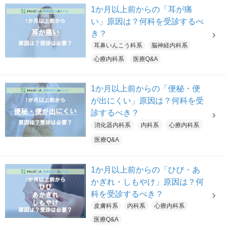
1か月以上前からの「耳が痛
い」原因は？何科を受診するべ
き？
耳鼻いんこう科系
脳神経内科系
心療内科系
医療Q&A
1か月以上前からの「便秘・便
が出にくい」原因は？何科を受
診するべき？
消化器内科系
内科系
心療内科系
医療Q&A
1か月以上前からの「ひび・あ
かぎれ・しもやけ」原因は？何
科を受診するべき？
皮膚科系
内科系
心療内科系
医療Q&A