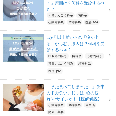
く」原因は？何科を受診するべ
き？
耳鼻いんこう科系
内科系
心療内科系
精神科系
医療Q&A
1か月以上前からの「痰が出
る・からむ」原因は？何科を受
診するべき？
呼吸器内科系
内科系
心療内科系
耳鼻いんこう科系
精神科系
医療Q&A
「また食べてしまった…」夜中
のドカ食い、じつは “心の疲
れ”のサインかも【医師解説】
心療内科系
精神科系
食生活
健康・美容