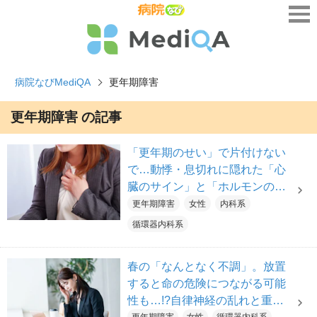
病院なびMediQA
更年期障害
更年期障害 の記事
「更年期のせい」で片付けない
で…動悸・息切れに隠れた「心
臓のサイン」と「ホルモンの乱
れ」は？【医師解説】
更年期障害
女性
内科系
循環器内科系
春の「なんとなく不調」。放置
すると命の危険につながる可能
性も…!?自律神経の乱れと重大