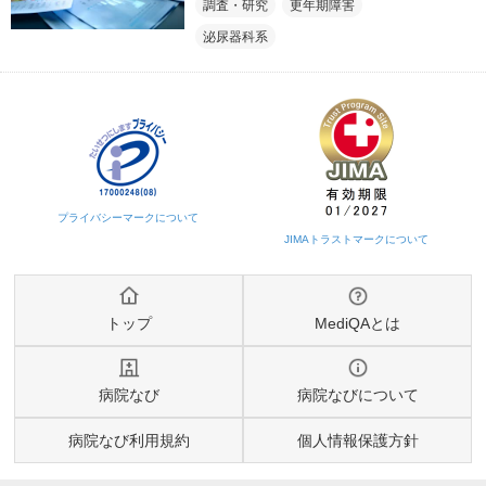
に関する消費者・医師調査』の
調査・研究
更年期障害
結果を公開
泌尿器科系
トップ
MediQAとは
病院なび
病院なびについて
病院なび利用規約
個人情報保護方針