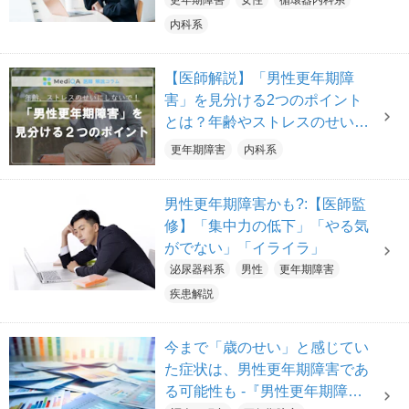
疾患、見極めのポイントを医師
更年期障害
女性
循環器内科系
が解説【医師解説】
内科系
【医師解説】「男性更年期障
害」を見分ける2つのポイント
とは？年齢やストレスのせいと
我慢しないで！
更年期障害
内科系
男性更年期障害かも?:【医師監
修】「集中力の低下」「やる気
がでない」「イライラ」
泌尿器科系
男性
更年期障害
疾患解説
今まで「歳のせい」と感じてい
た症状は、男性更年期障害であ
る可能性も -『男性更年期障害