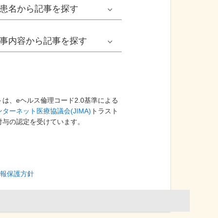
男性
患名
から記事を探す
小児耳鼻いんこう科系
冬の病気
女性
網膜剝離
事内容
から記事を探す
歯科口腔外科系
感染症
子ども
カンジダ腟炎
今日は何の日
歯科系
性感染症
高齢者
貧血
健康・美容
は、eヘルス倫理コード2.0基準による
ターネット医療協議会(JIMA)
精神科系
トラスト
アレルギー
痛風
付与の認定を受けています。
食生活
血液内科系
自己免疫疾患
膀胱がん
プレスリリース
消化器外科系
がん・悪性腫瘍
報保護方針
前立腺がん
医療Q&A
脳神経外科系
依存症
前立腺肥大症
基礎知識