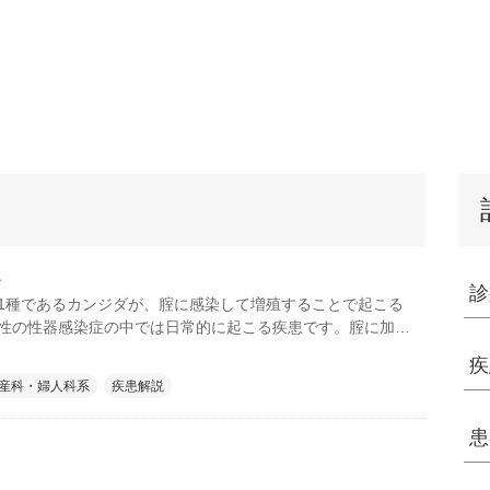
炎
診
1種であるカンジダが、腟に感染して増殖することで起こる
性の性器感染症の中では日常的に起こる疾患です。腟に加え
に感染することが多いため、カンジダ外陰腟炎とも呼ばれま
疾
産科・婦人科系
疾患解説
患