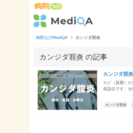
病院なびMediQA
カンジダ腟炎
カンジダ腟炎 の記事
カンジダ腟
カビ（真菌）の
感染症です。女
外陰部にも同時
す。
カンジダ腟炎