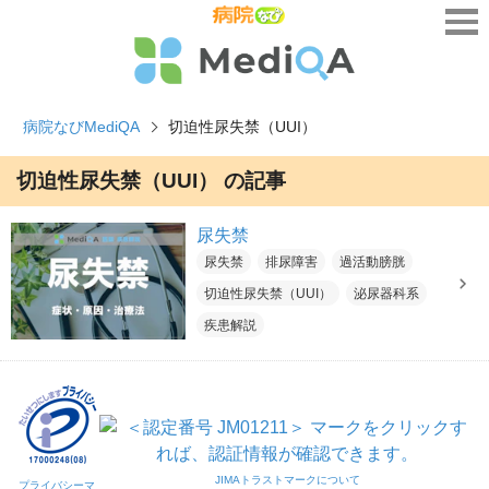
病院なびMediQA
切迫性尿失禁（UUI）
切迫性尿失禁（UUI） の記事
尿失禁
尿失禁
排尿障害
過活動膀胱
切迫性尿失禁（UUI）
泌尿器科系
疾患解説