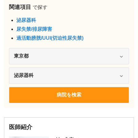
関連項目
で探す
泌尿器科
尿失禁/排尿障害
過活動膀胱/UUI(切迫性尿失禁)
医師紹介