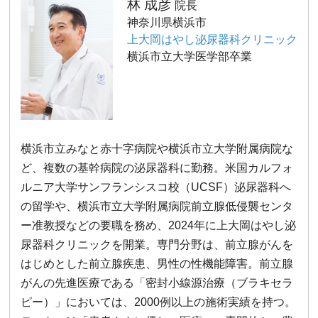
林 成彦
院長
神奈川県横浜市
上大岡はやし泌尿器科クリニック
横浜市立大学医学部卒業
横浜市立みなと赤十字病院や横浜市立大学附属病院な
ど、複数の基幹病院の泌尿器科に勤務。米国カルフォ
ルニア大学サンフランシスコ校（UCSF）泌尿器科へ
の留学や、横浜市立大学附属病院前立腺低侵襲センタ
ー准教授などの要職を務め、2024年に上大岡はやし泌
尿器科クリニックを開業。専門分野は、前立腺がんを
はじめとした前立腺疾患、男性の性機能障害。前立腺
がんの先進医療である「密封小線源治療（ブラキセラ
ピー）」においては、2000例以上の施術実績を持つ。