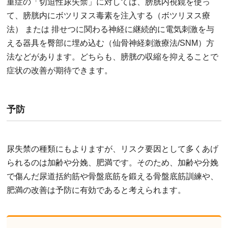
重症の「切迫性尿失禁」に対しては、膀胱内視鏡を使っ
て、膀胱内にボツリヌス毒素を注入する（ボツリヌス療
法） または 排せつに関わる神経に継続的に電気刺激を与
える器具を臀部に埋め込む（仙骨神経刺激療法/SNM）方
法などがあります。どちらも、膀胱の収縮を抑えることで
症状の改善が期待できます。
予防
尿失禁の種類にもよりますが、リスク要因として多くあげ
られるのは加齢や分娩、肥満です。そのため、加齢や分娩
で傷んだ尿道括約筋や骨盤底筋を鍛える骨盤底筋訓練や、
肥満の改善は予防に有効であると考えられます。