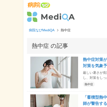
病院なびMediQA
熱中症
熱中症 の記事
熱中症対策が
対策を気象
厳しい暑さが長
し、対策をしっかりし
策、やり方によっては逆効果か
熱中症
むべきでない人
ュエーションな
「蓄積型熱
ます。
師が警告する