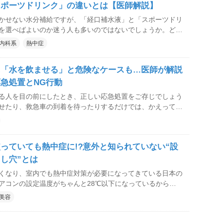
スポーツドリンク」の違いとは【医師解説】
かせない水分補給ですが、「経口補水液」と「スポーツドリ
を選べばよいのか迷う人も多いのではないでしょうか。どち
役立つ飲み物ですが、作られた目的や適した場面は大きく異
内科系
熱中症
た
いて、天王寺やすえ消化器内科・内視鏡クリニックの安江千
に「水を飲ませる」と危険なケースも…医師が解説
てもらいました。
急処置とNG行動
る人を目の前にしたとき、正しい応急処置をご存じでしょう
せたり、救急車の到着を待ったりするだけでは、かえって危
合にまず行うべき対応や、や
NG行動、救急車を呼ぶべき症状について、林外科・内科ク
章理事長に解説してもらいました。
っていても熱中症に!?意外と知られていない“設
し穴”とは
くなり、室内でも熱中症対策が必要になってきている日本の
アコンの設定温度がちゃんと28℃以下になっているから大
人もいるかもしれませんが…、実は熱中症の危険がひそんで
美容
エアコンをかしこく使うために避けたい”落とし穴”を気象予