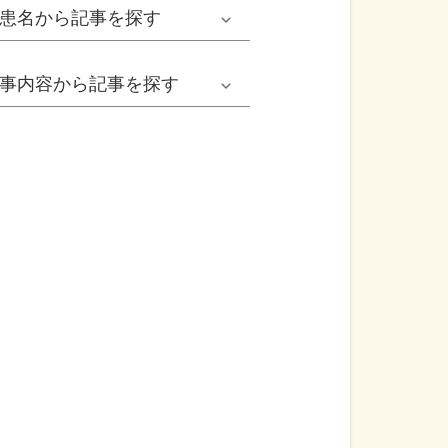
男性
患名
から記事を探す
小児耳鼻いんこう科系
冬の病気
女性
網膜剝離
事内容
から記事を探す
歯科口腔外科系
感染症
子ども
カンジダ腟炎
今日は何の日
歯科系
性感染症
高齢者
貧血
健康・美容
精神科系
アレルギー
痛風
食生活
血液内科系
自己免疫疾患
膀胱がん
プレスリリース
消化器外科系
がん・悪性腫瘍
前立腺がん
医療Q&A
脳神経外科系
依存症
前立腺肥大症
基礎知識