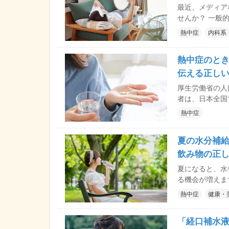
最近、メディア
せんか？ 一般
熱中症」とはど
熱中症
内科系
けないサイン、
理事長に解説し
熱中症のと
伝える正し
厚生労働省の人
者は、日本全国で
した。熱中症の
熱中症
などは、一般的
が有効なのでは？ 
夏の水分補
中症の基本情報
との是非などに
飲み物の正
夏になると、水
る機会が増えま
というように、何
熱中症
健康・
物にはそれぞれ
水分補給はもっ
「経口補水液
と使い分けにつ