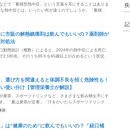
などで「蓄積型熱中症」という言葉を耳にすることはありま
疾
的な熱中症とは、いったい何が違うのでしょうか。「蓄積型
のような状態なのか、発症しやすくなる原因や見逃してはい
予防のポイントについて、林外科・内科クリニックの林裕章
記
てもらいました。
きに市販の解熱鎮痛剤は飲んでもいいの？薬剤師が
い対処法
口動態統計（概数）によると、2024年の熱中症による死亡
2,180名。そのうち85％を65歳以上が占めるという状況で
代表的な症状である熱っぽさ、めまいや立ちくらみ、だるさ
な風邪にも見られるもの。そのため、市販の解熱剤や風邪薬
と考える人もいるかもしれません。 この記事では、熱
給、選び方を間違えると体調不良を招く危険性も！
をご紹介するとともに、熱中症のときに市販薬を利用するこ
関して、薬剤師が解説します。
しい使い分け【管理栄養士が解説】
や麦茶、スポーツドリンクなど、さまざまな飲み物を手にす
す。「夏は麦茶が定番」「汗をかいたらスポーツドリンク」
となく選んでいる方も多いかもしれません。 実は、飲み
美容
得意な場面があります。選び方を少し意識するだけで、夏の
と理にかなったものになります。今回は、飲み物ごとの役割
」は“健康のため”に飲んでもいいの？「経口補
いてご紹介します。