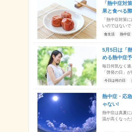
「熱中症対
報士が解説しま
果と食べる
「熱中症対策に
いのではないで
め、クエン酸や
食生活
熱中症
干しの成分や熱
ニック浅草橋の
5月5日は「
める熱中症
毎日何気なく過
「啓発の日」が
取り上げ、病気
今日は何の日
今日は5月5日
熱中症・応急
ゃない!
熱中症は真夏に
温が高くなった
ない時期だけに、熱中症
レジャーシーズ