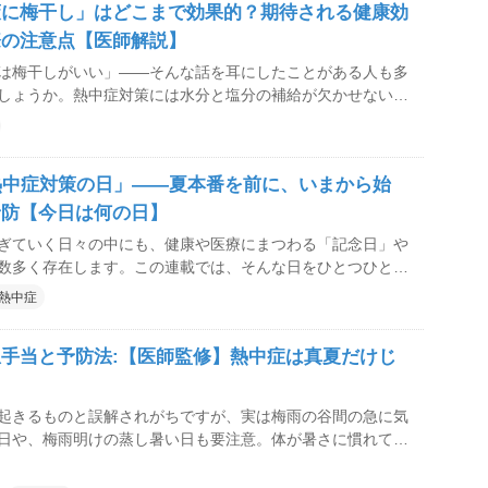
策に梅干し」はどこまで効果的？期待される健康効
す。
際の注意点【医師解説】
は梅干しがいい」――そんな話を耳にしたことがある人も多
しょうか。熱中症対策には水分と塩分の補給が欠かせないた
塩分を含む梅干しには確かに効果が期待できそうです。 梅
中症との関係、食べる際のポイントについて、れいめいクリ
頴川 陽子医師に解説してもらいました。
熱中症対策の日」――夏本番を前に、いまから始
予防【今日は何の日】
ぎていく日々の中にも、健康や医療にまつわる「記念日」や
数多く存在します。この連載では、そんな日をひとつひとつ
や健康について改めて考えるきっかけをお届けしています。
熱中症
、こんな日です。
手当と予防法:【医師監修】熱中症は真夏だけじ
起きるものと誤解されがちですが、実は梅雨の谷間の急に気
日や、梅雨明けの蒸し暑い日も要注意。体が暑さに慣れてい
を起こしやすいのです。 これからやってくる夏の
ンを楽しく過ごすためにも、熱中症についての知識を深め、