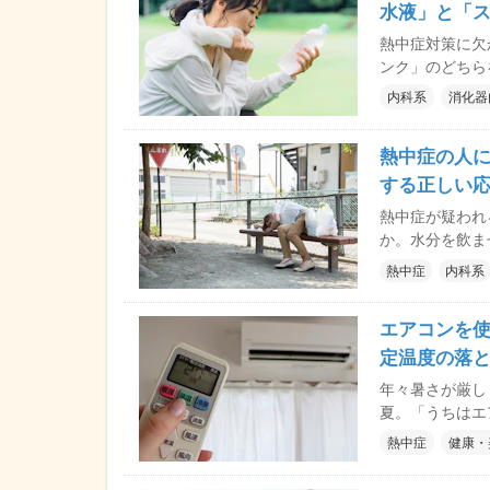
水液」と「
熱中症対策に欠
ンク」のどちら
らも水分補給に
内科系
消化器
なるそうです。 それぞれの特徴や正しい使い分け、熱中症予防で注意し
いポイントにつ
熱中症の人
尋院長に解説し
する正しい応
熱中症が疑われ
か。水分を飲ま
険なケースもあります。 熱中症が疑われた場
熱中症
内科系
ってはいけない
リニックの林裕
エアコンを使
定温度の落と
年々暑さが厳し
夏。「うちはエ
丈夫！」という
熱中症
健康・
いるかも!? また、しっかり部屋を冷やせていたとしても、いわゆる冷房病
のリスクも…。