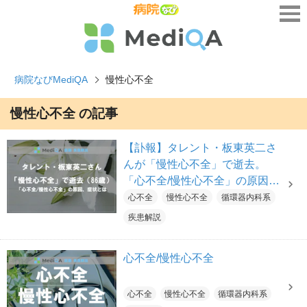
病院なびMediQA
慢性心不全
慢性心不全 の記事
【訃報】タレント・板東英二さ
んが「慢性心不全」で逝去。
「心不全/慢性心不全」の原因、
症状とは
心不全
慢性心不全
循環器内科系
疾患解説
心不全/慢性心不全
心不全
慢性心不全
循環器内科系