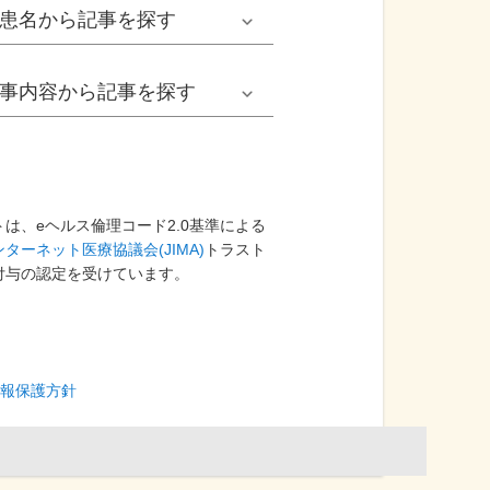
男性
患名
から記事を探す
小児耳鼻いんこう科系
冬の病気
女性
網膜剝離
事内容
から記事を探す
歯科口腔外科系
感染症
子ども
カンジダ腟炎
今日は何の日
歯科系
性感染症
高齢者
貧血
健康・美容
は、eヘルス倫理コード2.0基準による
ターネット医療協議会(JIMA)
精神科系
トラスト
アレルギー
痛風
付与の認定を受けています。
食生活
血液内科系
自己免疫疾患
膀胱がん
プレスリリース
消化器外科系
がん・悪性腫瘍
報保護方針
前立腺がん
医療Q&A
脳神経外科系
依存症
前立腺肥大症
基礎知識