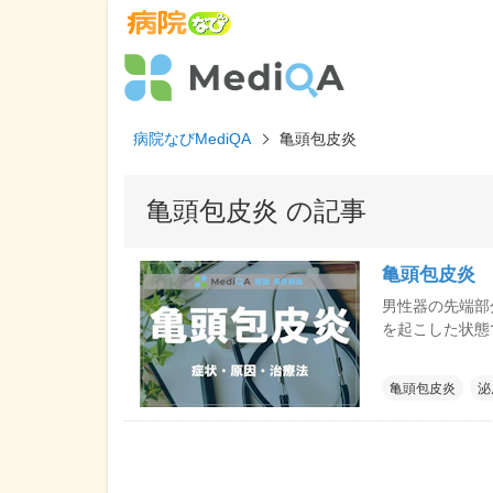
病院なびMediQA
亀頭包皮炎
亀頭包皮炎 の記事
亀頭包皮炎
男性器の先端部
を起こした状態
みであれば包皮
だと起こりやす
亀頭包皮炎
泌