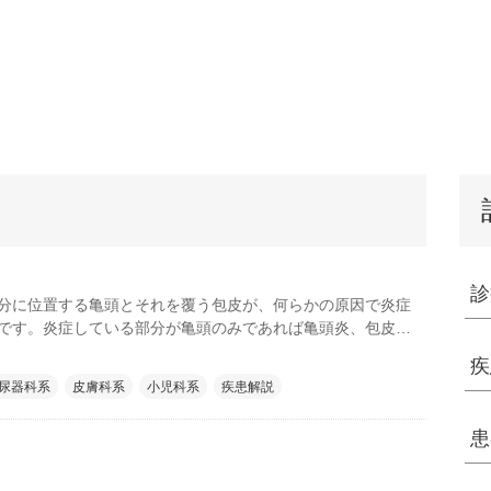
診
分に位置する亀頭とそれを覆う包皮が、何らかの原因で炎症
です。炎症している部分が亀頭のみであれば亀頭炎、包皮の
炎とも呼ばれます。包皮が亀頭を覆ったままの状態（包茎）
疾
いため、特に子どもによくみられます。
尿器科系
皮膚科系
小児科系
疾患解説
患