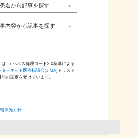
男性
患名
から記事を探す
小児耳鼻いんこう科系
冬の病気
女性
網膜剝離
事内容
から記事を探す
歯科口腔外科系
感染症
子ども
カンジダ腟炎
今日は何の日
歯科系
性感染症
高齢者
貧血
健康・美容
は、eヘルス倫理コード2.0基準による
ターネット医療協議会(JIMA)
精神科系
トラスト
アレルギー
痛風
付与の認定を受けています。
食生活
血液内科系
自己免疫疾患
膀胱がん
プレスリリース
消化器外科系
がん・悪性腫瘍
報保護方針
前立腺がん
医療Q&A
脳神経外科系
依存症
前立腺肥大症
基礎知識