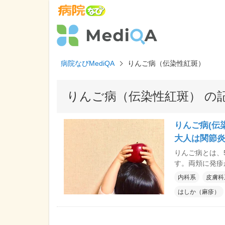
病院なびMediQA
りんご病（伝染性紅斑）
りんご病（伝染性紅斑） の
りんご病(伝
大人は関節炎
りんご病とは、
す。両頬に発疹
病」と呼ばれて
内科系
皮膚科
ん)」です。 
はしか（麻疹）
と関節炎や頭痛
に、妊娠中にか
予防や感染した