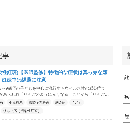
記事
染性紅斑)【医師監修】特徴的な症状は真っ赤な頬
診
 妊娠中は経過に注意
5～9歳頃の子どもを中心に流行するウイルス性の感染症で
があらわれ「りんごのように赤くなる」ことから「りんご
疾
います。正式な名称は「伝染性紅斑(でんせんせいこうは
系
小児科系
感染症内科系
感染症
子ども
子どもの場合は一般的には順調に回復しますが、大人がかかる
りんご病（伝染性紅斑）
など、さまざまな症状があらわれることがあります。さら
患
かると流産などの重篤な影響を受けることがあるため、感染
際の経過には注意が必要です。