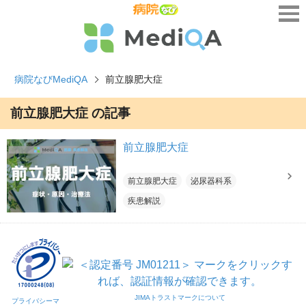
病院なびMediQA
前立腺肥大症
前立腺肥大症 の記事
前立腺肥大症
前立腺肥大症
泌尿器科系
疾患解説