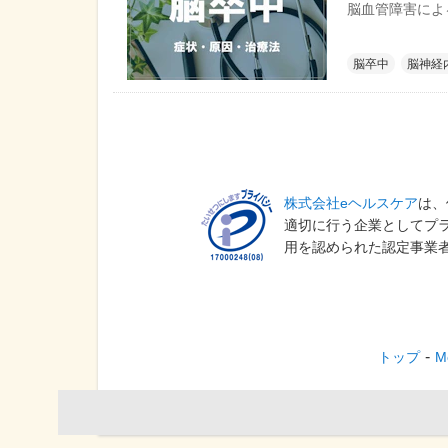
脳血管障害によ
（脳出血、くも
脳卒中
脳神経
株式会社eヘルスケア
は、
適切に行う企業としてプ
用を認められた認定事業
トップ
M