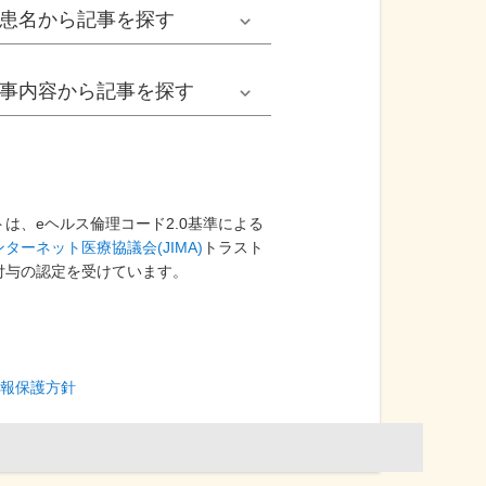
男性
患名
から記事を探す
小児耳鼻いんこう科系
冬の病気
女性
網膜剝離
事内容
から記事を探す
歯科口腔外科系
感染症
子ども
カンジダ腟炎
今日は何の日
歯科系
性感染症
高齢者
貧血
健康・美容
は、eヘルス倫理コード2.0基準による
ターネット医療協議会(JIMA)
精神科系
トラスト
アレルギー
痛風
付与の認定を受けています。
食生活
血液内科系
自己免疫疾患
膀胱がん
プレスリリース
消化器外科系
がん・悪性腫瘍
報保護方針
前立腺がん
医療Q&A
脳神経外科系
依存症
前立腺肥大症
基礎知識