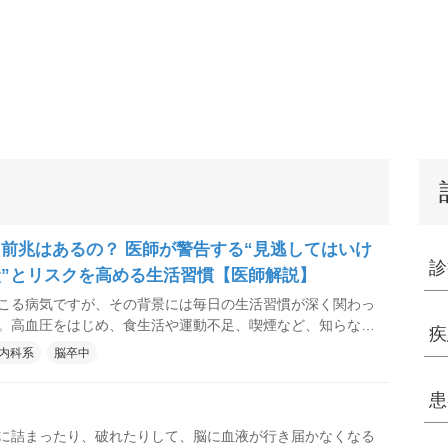
前兆はあるの？ 医師が警告する“見逃してはいけ
診
”とリスクを高める生活習慣【医師解説】
こる病気ですが、その背景には毎日の生活習慣が深く関わっ
。高血圧をはじめ、食生活や運動不足、喫煙など、知らない
疾
こともあります。 脳卒中の前兆や危険因子、予
内科系
脳卒中
いや内科クリニックの加藤大也（かとう たいや）院長に解
した。
患
に詰まったり、破れたりして、脳に血液が行き届かなくなる