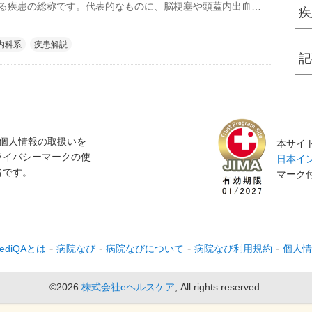
る疾患の総称です。代表的なものに、脳梗塞や頭蓋内出血
疾
膜下出血）、一過性脳虚血発作などがあります。
内科系
疾患解説
記
個人情報の取扱いを
本サイト
ライバシーマークの使
日本イン
者です。
マーク
ediQAとは
病院なび
病院なびについて
病院なび利用規約
個人情
©2026
株式会社eヘルスケア
, All rights reserved.