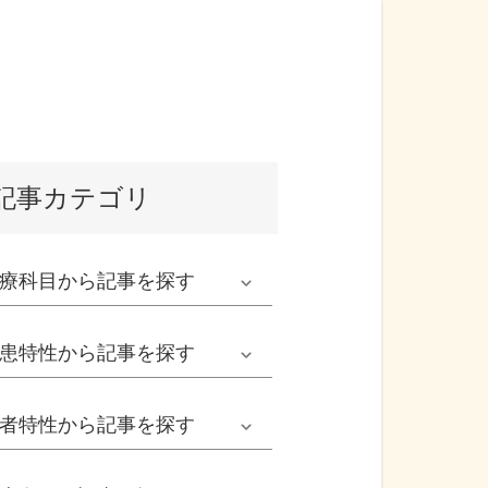
記事カテゴリ
療科目
から記事を探す
発熱外来系
患特性
から記事を探す
救急科系
春の病気
者特性
から記事を探す
形成外科
夏の病気
男性