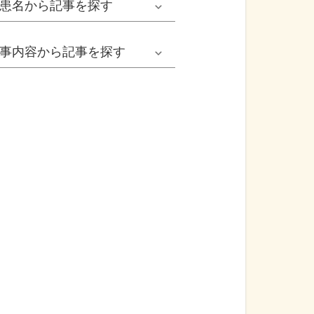
患名
から記事を探す
小児耳鼻いんこう科系
冬の病気
女性
網膜剝離
事内容
から記事を探す
歯科口腔外科系
感染症
子ども
カンジダ腟炎
今日は何の日
歯科系
性感染症
高齢者
貧血
健康・美容
精神科系
アレルギー
痛風
食生活
血液内科系
自己免疫疾患
膀胱がん
プレスリリース
消化器外科系
がん・悪性腫瘍
前立腺がん
医療Q&A
脳神経外科系
依存症
前立腺肥大症
基礎知識