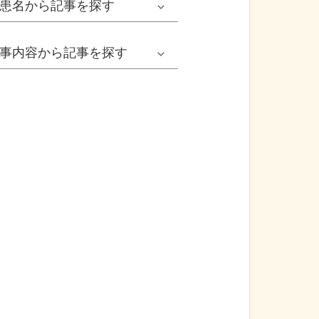
患名
から記事を探す
小児耳鼻いんこう科系
冬の病気
女性
網膜剝離
事内容
から記事を探す
歯科口腔外科系
感染症
子ども
カンジダ腟炎
今日は何の日
歯科系
性感染症
高齢者
貧血
健康・美容
精神科系
アレルギー
痛風
食生活
血液内科系
自己免疫疾患
膀胱がん
プレスリリース
消化器外科系
がん・悪性腫瘍
前立腺がん
医療Q&A
脳神経外科系
依存症
前立腺肥大症
基礎知識