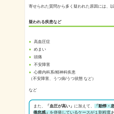
寄せられた質問から多く疑われた原因には、
疑われる疾患など
高血圧症
めまい
頭痛
不安障害
心療内科系/精神科疾患
（不安障害、うつ病/うつ状態 など）
など
また、
「血圧が高い」
に加えて、
「動悸・
倦怠感」
を併発しているケースが１割程度