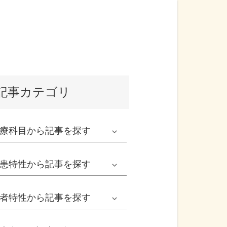
記事カテゴリ
療科目
から記事を探す
発熱外来系
患特性
から記事を探す
救急科系
春の病気
者特性
から記事を探す
形成外科
夏の病気
男性