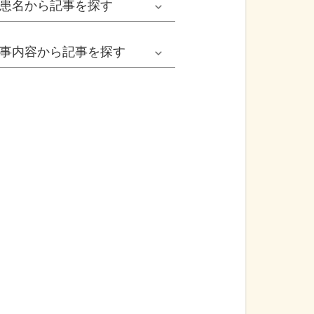
患名
から記事を探す
小児耳鼻いんこう科系
冬の病気
女性
網膜剝離
事内容
から記事を探す
歯科口腔外科系
感染症
子ども
カンジダ腟炎
今日は何の日
歯科系
性感染症
高齢者
貧血
健康・美容
精神科系
アレルギー
痛風
食生活
血液内科系
自己免疫疾患
膀胱がん
プレスリリース
消化器外科系
がん・悪性腫瘍
前立腺がん
医療Q&A
脳神経外科系
依存症
前立腺肥大症
基礎知識