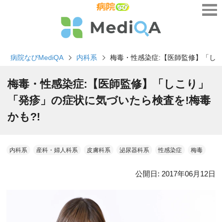
病院なびMediQA
内科系
梅毒・性感染症:【医師監修】「しこ
梅毒・性感染症:【医師監修】「しこり」
「発疹」の症状に気づいたら検査を!梅毒
かも?!
内科系
産科・婦人科系
皮膚科系
泌尿器科系
性感染症
梅毒
公開日:
2017年06月12日