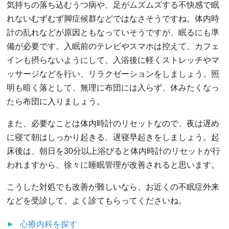
気持ちの落ち込むうつ病や、足がムズムズする不快感で眠
れないむずむず脚症候群などではなさそうですね。体内時
計の乱れなどが原因ともなっていそうですが、眠るにも準
備が必要です。入眠前のテレビやスマホは控えて、カフェ
インも摂らないようにして、入浴後に軽くストレッチやマ
ッサージなどを行い、リラクゼーションをしましょう。照
明も暗く落として、無理に布団には入らず、休みたくなっ
たら布団に入りましょう。
また、必要なことは体内時計のリセットなので、夜は遅め
に寝て朝はしっかり起きる、遅寝早起きをしましょう。起
床後は、朝日を30分以上浴びると体内時計のリセットが行
われますから、徐々に睡眠管理が改善されると思います。
こうした対処でも改善が難しいなら、お近くの不眠症外来
などを受診して、よく診てもらってくださいね。
心療内科
を探す