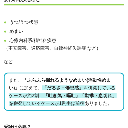
うつ/うつ状態
めまい
心療内科系/精神科疾患
（不安障害、適応障害、自律神経失調症 など）
など
また、
「ふらふら揺れるようなめまい(浮動性めま
い)」
に加えて、
「だるさ・倦怠感」
を併発している
ケースが約2割、
「吐き気・嘔吐」「動悸・息切れ」
を併発しているケースが1割半ば前後
ありました。
受診は必要？