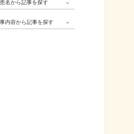
患名
から記事を探す
小児耳鼻いんこう科系
冬の病気
女性
網膜剝離
事内容
から記事を探す
歯科口腔外科系
感染症
子ども
カンジダ腟炎
今日は何の日
歯科系
性感染症
高齢者
貧血
健康・美容
精神科系
アレルギー
痛風
食生活
血液内科系
自己免疫疾患
膀胱がん
プレスリリース
消化器外科系
がん・悪性腫瘍
前立腺がん
医療Q&A
脳神経外科系
依存症
前立腺肥大症
基礎知識