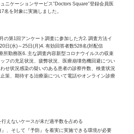
ーションサービス"Doctors Square"登録会員医
17名を対象に実施しました。
20年3月の第1回アンケート調査に参加した方2. 調査方法イ
日(水)～25日(月)4. 有効回答者数528名(対配信
び診療所勤務医6. 主な調査内容新型コロナウイルスの収束
タッフの充足状況、疲弊状況、医療崩壊危機回避につい
合わせ状況感染の疑いのある患者の診察件数、検査状況
防止策、期待する治療薬について電話やオンライン診療
を行えないケースが未だ過半数を占める
療』、そして『予防』を着実に実施できる環境が必要