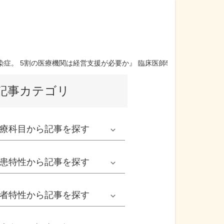
。 5割の医療機関は経営支援が必要か』 臨床医師528名に調査を実
記事カテゴリ
療科目
から記事を探す
発熱外来系
患特性
から記事を探す
救急科系
春の病気
者特性
から記事を探す
形成外科
夏の病気
男性