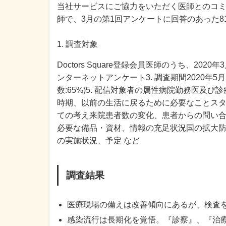
当社サービスにご協力をいただく医師とのコミュニケ
師で、3月の第1回アンケートに回答のあった8
1. 調査対象
Doctors Square登録会員医師のうち、20
ンターネットアンケート3. 調査期間2020年5月20
数:65%)5. 配信対象者の属性病院勤務医及
時期、以前の生活に戻るために必要なことス
ての考え来院患者数の変化、患者からの問い
必要な備品・資材、情報の充足状況国の拡大
の実施状況、予定 など
調査結果
医療現場の備えは改善傾向にあるが、検査
感染流行は長期化を覚悟。『診察』、『治