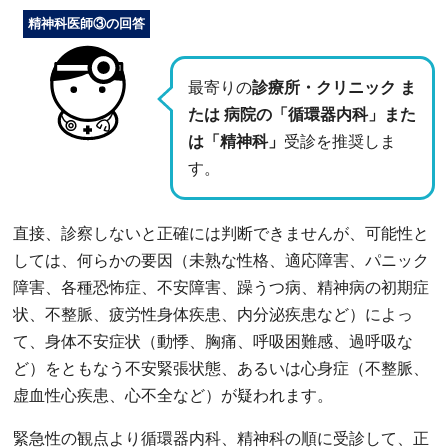
精神科医師③の回答
最寄りの
診療所・クリニック ま
たは 病院の「循環器内科」また
は「精神科」
受診を推奨しま
す。
直接、診察しないと正確には判断できませんが、可能性と
しては、何らかの要因（未熟な性格、適応障害、パニック
障害、各種恐怖症、不安障害、躁うつ病、精神病の初期症
状、不整脈、疲労性身体疾患、内分泌疾患など）によっ
て、身体不安症状（動悸、胸痛、呼吸困難感、過呼吸な
ど）をともなう不安緊張状態、あるいは心身症（不整脈、
虚血性心疾患、心不全など）が疑われます。
緊急性の観点より循環器内科、精神科の順に受診して、正