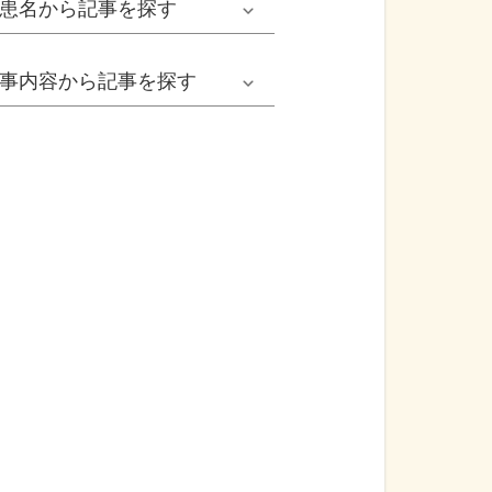
患名
から記事を探す
小児耳鼻いんこう科系
冬の病気
女性
網膜剝離
事内容
から記事を探す
歯科口腔外科系
感染症
子ども
カンジダ腟炎
今日は何の日
歯科系
性感染症
高齢者
貧血
健康・美容
精神科系
アレルギー
痛風
食生活
血液内科系
自己免疫疾患
膀胱がん
プレスリリース
消化器外科系
がん・悪性腫瘍
前立腺がん
医療Q&A
脳神経外科系
依存症
前立腺肥大症
基礎知識