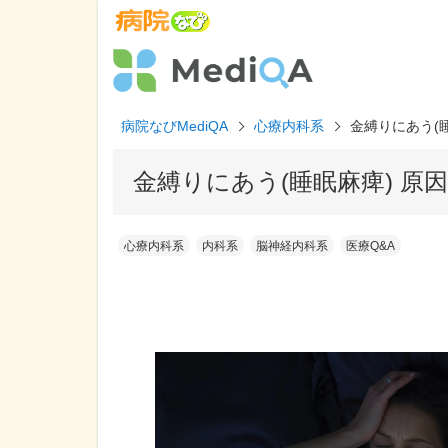
病院なびMediQA
心療内科系
金縛りにあう(
金縛りにあう(睡眠麻痺) 原
心療内科系
内科系
脳神経内科系
医療Q&A