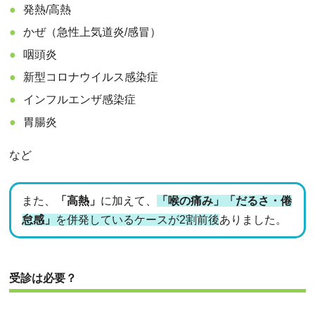
発熱/高熱
かぜ（急性上気道炎/感冒）
咽頭炎
新型コロナウイルス感染症
インフルエンザ感染症
胃腸炎
など
また、
「高熱」
に加えて、
「喉の痛み」「だるさ・倦
怠感」
を併発しているケースが2割前後
ありました。
受診は必要？