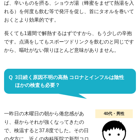
ば、辛いものを摂る、ショウガ湯（蜂蜜をまぜて熱湯を入
れる）を何度も飲む等で発汗を促し、首にタオルを巻いて
おくとより効果的です。
長くても1週間で解熱するはずですから、もう少しの辛抱
です。点滴をしてもスポーツドリンクを飲むのと同じです
から、嘔吐がない限りほとんど意味がありません。
3日続く原因不明の高熱 コロナとインフルは陰性
ほかの検査も必要？
一昨日の木曜日の朝から倦怠感があ
40代・男性
り、昼からそれが強くなってきたの
で、検温すると37.8度でした。その日
の夕方に、近くの内科医院で新型コロ