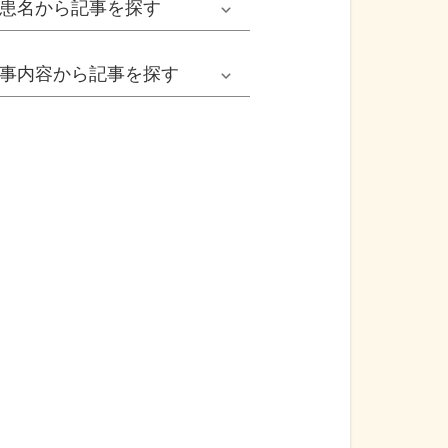
患名
から記事を探す
小児耳鼻いんこう科系
冬の病気
女性
網膜剝離
事内容
から記事を探す
歯科口腔外科系
感染症
子ども
カンジダ腟炎
今日は何の日
歯科系
性感染症
高齢者
貧血
健康・美容
精神科系
アレルギー
痛風
食生活
血液内科系
自己免疫疾患
膀胱がん
プレスリリース
消化器外科系
がん・悪性腫瘍
前立腺がん
医療Q&A
脳神経外科系
依存症
前立腺肥大症
基礎知識