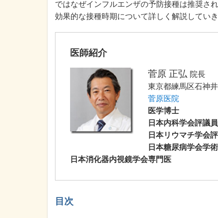
ではなぜインフルエンザの予防接種は推奨され
効果的な接種時期について詳しく解説してい
医師紹介
菅原 正弘
院長
東京都練馬区石神井町3
菅原医院
医学博士
日本内科学会評議員
日本リウマチ学会評
日本糖尿病学会学術
日本消化器内視鏡学会専門医
目次