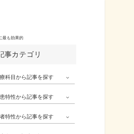
に最も効果的
記事カテゴリ
療科目
から記事を探す
発熱外来系
患特性
から記事を探す
救急科系
春の病気
者特性
から記事を探す
形成外科
夏の病気
男性