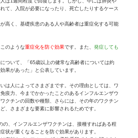
人は1週間程度で回復します。しかし、中には肺炎や
われて、入院が必要になったり、死亡したりするケース
性が高く、基礎疾患のある人や高齢者は重症化する可能
、このような
重症化を防ぐ効果
です。また、
発症しても
について、「65歳以上の健常な高齢者については約
る効果があった」と公表しています。
合いは人によってさまざまです。その理由としては、ワ
る免疫力、今までかかったことのあるインフルエンザウ
ザワクチンの回数や種類、さらには、その年のワクチン
など、さまざまな要素に影響されるためです。
ものの、インフルエンザワクチンは、接種すればある程
も症状が重くなることを防ぐ効果があります。