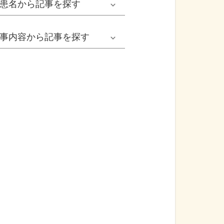
患名
から記事を探す
小児耳鼻いんこう科系
冬の病気
女性
網膜剝離
事内容
から記事を探す
歯科口腔外科系
感染症
子ども
カンジダ腟炎
今日は何の日
歯科系
性感染症
高齢者
貧血
健康・美容
精神科系
アレルギー
痛風
食生活
血液内科系
自己免疫疾患
膀胱がん
プレスリリース
消化器外科系
がん・悪性腫瘍
前立腺がん
医療Q&A
脳神経外科系
依存症
前立腺肥大症
基礎知識