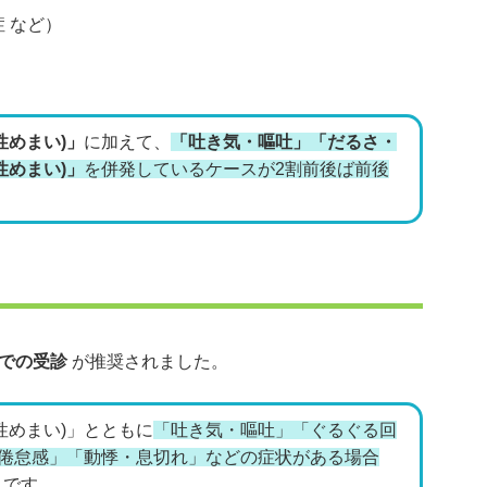
 など）
性めまい)」
に加えて、
「吐き気・嘔吐」「だるさ・
性めまい)」
を併発しているケースが2割前後ば前後
での受診
が推奨されました。
性めまい)」とともに
「吐き気・嘔吐」「ぐるぐる回
・倦怠感」「動悸・息切れ」などの症状がある場合
うです。