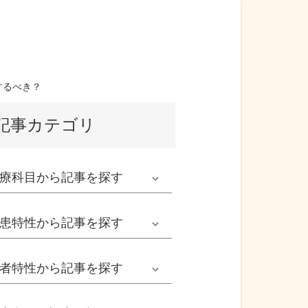
するべき？
記事カテゴリ
療科目
から記事を探す
発熱外来系
患特性
から記事を探す
救急科系
春の病気
者特性
から記事を探す
形成外科
夏の病気
男性