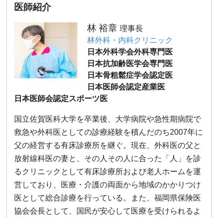
医師紹介
林 裕章
理事長
林外科・内科クリニック
日本外科学会外科専門医
日本抗加齢医学会専門医
日本骨粗鬆症学会認定医
日本医師会認定産業医
日本医師会認定スポーツ医
国立佐賀医科大学を卒業後、大学病院や急性期病院で
救急や外科医としての診療経験を積んだのち2007年に
父の経営する有床診療所を継ぐ。現在、外科医の父と
放射線科医の妻と、その人その人に合った「人」を診
るクリニックとして有床診療所および老人ホームを運
営しており、医療・介護の両面から地域のかかりつけ
医として総合診療を行っている。また、福岡県保険医
協会会長として、国民が安心して医療を受けられるよ