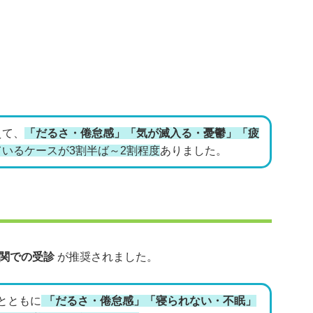
えて、
「だるさ・倦怠感」「気が滅入る・憂鬱」「疲
いるケースが3割半ば～2割程度
ありました。
関での受診
が推奨されました。
とともに
「だるさ・倦怠感」「寝られない・不眠」