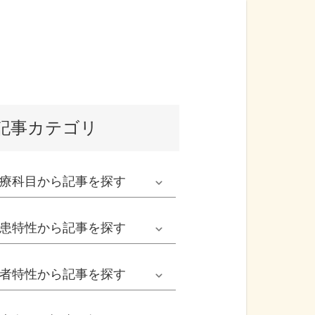
記事カテゴリ
療科目
から記事を探す
発熱外来系
患特性
から記事を探す
救急科系
春の病気
者特性
から記事を探す
形成外科
夏の病気
男性