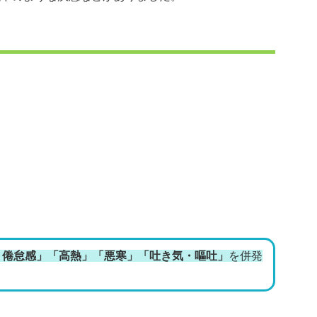
・倦怠感」「高熱」「悪寒」「吐き気・嘔吐」
を併発