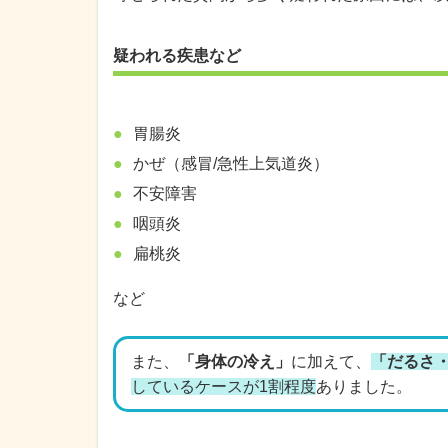
疑われる疾患など
胃腸炎
かぜ（感冒/急性上気道炎）
不安障害
咽頭炎
扁桃炎
など
また、
「身体の冷え」
に加えて、
「だるさ
しているケースが1割程度
ありました。