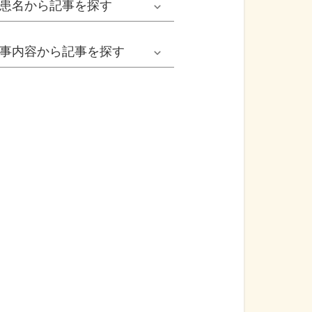
患名
から記事を探す
小児耳鼻いんこう科系
冬の病気
女性
網膜剝離
事内容
から記事を探す
歯科口腔外科系
感染症
子ども
カンジダ腟炎
今日は何の日
歯科系
性感染症
高齢者
貧血
健康・美容
精神科系
アレルギー
痛風
食生活
血液内科系
自己免疫疾患
膀胱がん
プレスリリース
消化器外科系
がん・悪性腫瘍
前立腺がん
医療Q&A
脳神経外科系
依存症
前立腺肥大症
基礎知識