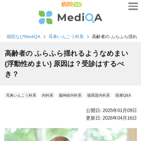
病院なびMediQA
耳鼻いんこう科系
高齢者の ふらふら揺れる
高齢者の ふらふら揺れるようなめまい
(浮動性めまい) 原因は？受診はするべ
き？
耳鼻いんこう科系
内科系
脳神経内科系
循環器内科系
医療Q&A
公開日:
2025年01月09日
更新日:
2026年04月16日