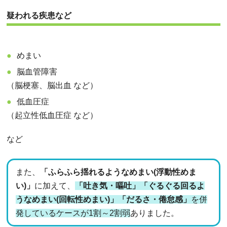
疑われる疾患など
めまい
脳血管障害
（脳梗塞、脳出血 など）
低血圧症
（起立性低血圧症 など）
など
また、
「ふらふら揺れるようなめまい(浮動性めま
い)」
に加えて、
「吐き気・嘔吐」「ぐるぐる回るよ
うなめまい(回転性めまい)」「だるさ・倦怠感」
を併
発しているケースが1割～2割弱
ありました。