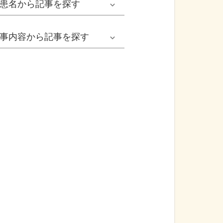
患名
から記事を探す
小児耳鼻いんこう科系
冬の病気
女性
網膜剝離
事内容
から記事を探す
歯科口腔外科系
感染症
子ども
カンジダ腟炎
今日は何の日
歯科系
性感染症
高齢者
貧血
健康・美容
精神科系
アレルギー
痛風
食生活
血液内科系
自己免疫疾患
膀胱がん
プレスリリース
消化器外科系
がん・悪性腫瘍
前立腺がん
医療Q&A
脳神経外科系
依存症
前立腺肥大症
基礎知識