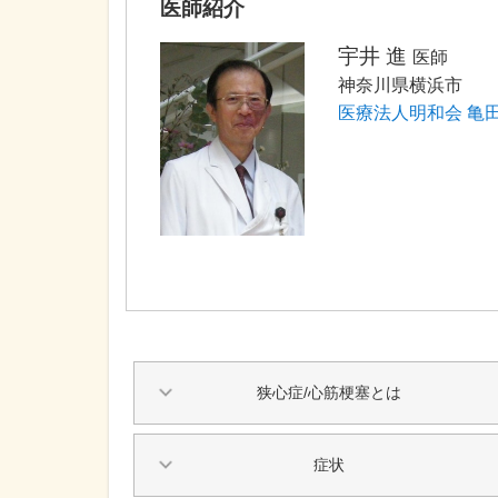
医師紹介
宇井 進
医師
神奈川県横浜市
医療法人明和会 亀
狭心症/心筋梗塞とは
症状