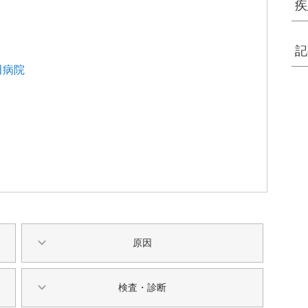
疾
記
田病院
原因
検査・診断