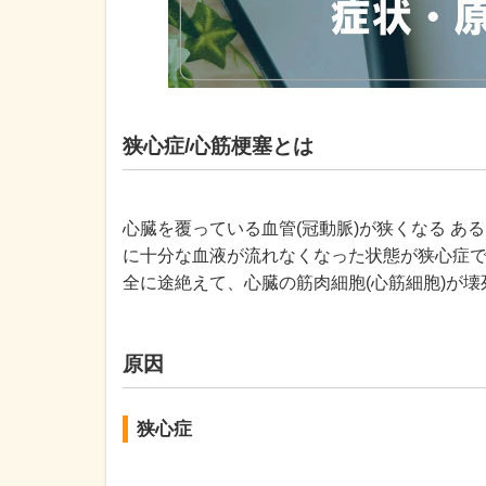
狭心症/心筋梗塞とは
心臓を覆っている血管(冠動脈)が狭くなる あ
に十分な血液が流れなくなった状態が狭心症で
全に途絶えて、心臓の筋肉細胞(心筋細胞)が
原因
狭心症