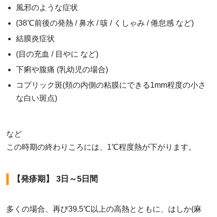
風邪のような症状
(38℃前後の発熱 / 鼻水 / 咳 / くしゃみ / 倦怠感 など)
結膜炎症状
(目の充血 / 目やに など)
下痢や腹痛 (乳幼児の場合)
コプリック斑(頬の内側の粘膜にできる1mm程度の小さ
な白い斑点)
など
この時期の終わりころには、1℃程度熱が下がります。
【発疹期】 3日～5日間
多くの場合、再び39.5℃以上の高熱とともに、はしか(麻