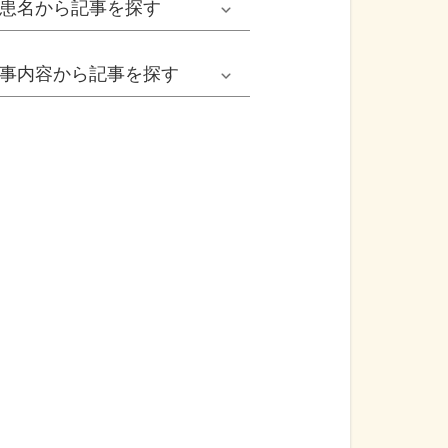
患名
から記事を探す
小児耳鼻いんこう科系
冬の病気
女性
網膜剝離
事内容
から記事を探す
歯科口腔外科系
感染症
子ども
カンジダ腟炎
今日は何の日
歯科系
性感染症
高齢者
貧血
健康・美容
精神科系
アレルギー
痛風
食生活
血液内科系
自己免疫疾患
膀胱がん
プレスリリース
消化器外科系
がん・悪性腫瘍
前立腺がん
医療Q&A
脳神経外科系
依存症
前立腺肥大症
基礎知識