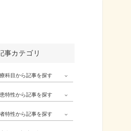
記事カテゴリ
療科目
から記事を探す
発熱外来系
患特性
から記事を探す
救急科系
春の病気
者特性
から記事を探す
形成外科
夏の病気
男性