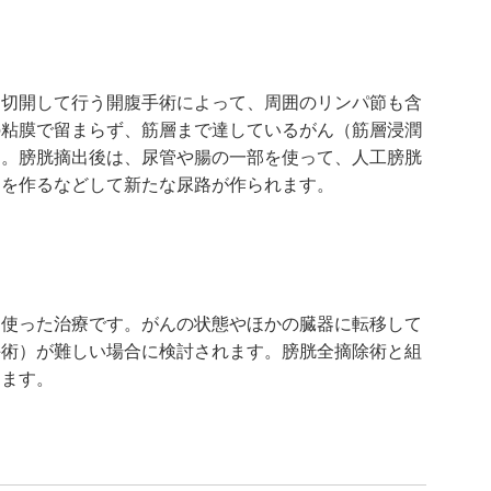
を切開して行う開腹手術によって、周囲のリンパ節も含
の粘膜で留まらず、筋層まで達しているがん（筋層浸潤
す。膀胱摘出後は、尿管や腸の一部を使って、人工膀胱
）を作るなどして新たな尿路が作られます。
を使った治療です。がんの状態やほかの臓器に転移して
手術）が難しい場合に検討されます。膀胱全摘除術と組
ります。