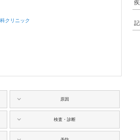
疾
科クリニック
記
原因
検査・診断
予防