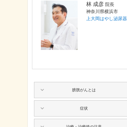
林 成彦
院長
神奈川県横浜市
上大岡はやし泌尿器
膀胱がんとは
症状
治療・治療後の注意