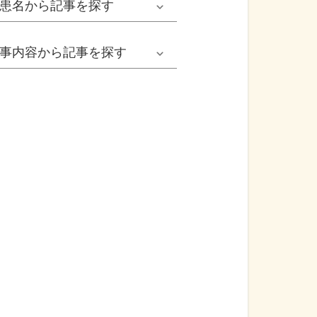
患名
から記事を探す
小児耳鼻いんこう科系
冬の病気
女性
網膜剝離
事内容
から記事を探す
歯科口腔外科系
感染症
子ども
カンジダ腟炎
今日は何の日
歯科系
性感染症
高齢者
貧血
健康・美容
精神科系
アレルギー
痛風
食生活
血液内科系
自己免疫疾患
膀胱がん
プレスリリース
消化器外科系
がん・悪性腫瘍
前立腺がん
医療Q&A
脳神経外科系
依存症
前立腺肥大症
基礎知識