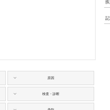
疾
記
原因
検査・診断
予防