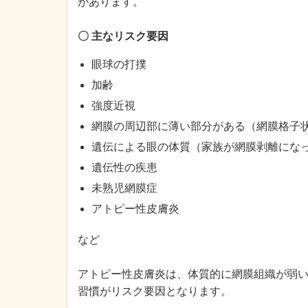
があります。
〇 主なリスク要因
眼球の打撲
加齢
強度近視
網膜の周辺部に薄い部分がある（網膜格子
遺伝による眼の体質（家族が網膜剥離にな
遺伝性の疾患
未熟児網膜症
アトピー性皮膚炎
など
アトピー性皮膚炎は、体質的に網膜組織が弱
習慣がリスク要因となります。