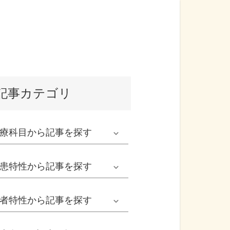
記事カテゴリ
療科目
から記事を探す
発熱外来系
患特性
から記事を探す
救急科系
春の病気
者特性
から記事を探す
形成外科
夏の病気
男性