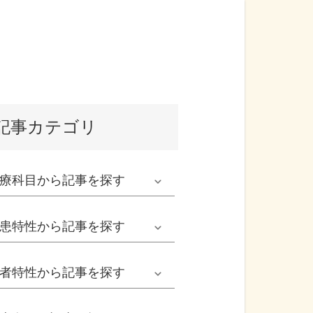
記事カテゴリ
療科目
から記事を探す
発熱外来系
患特性
から記事を探す
救急科系
春の病気
者特性
から記事を探す
形成外科
夏の病気
男性