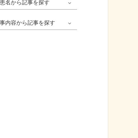
患名
から記事を探す
小児耳鼻いんこう科系
冬の病気
女性
網膜剝離
事内容
から記事を探す
歯科口腔外科系
感染症
子ども
カンジダ腟炎
今日は何の日
歯科系
性感染症
高齢者
貧血
健康・美容
精神科系
アレルギー
痛風
食生活
血液内科系
自己免疫疾患
膀胱がん
プレスリリース
消化器外科系
がん・悪性腫瘍
前立腺がん
医療Q&A
脳神経外科系
依存症
前立腺肥大症
基礎知識