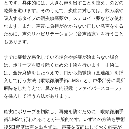
とです。具体的には、大きな声を出すことを控え、のどの
乾燥を避けます。そのうえで、炎症に対しては、飲み薬や
吸入するタイプの消炎鎮痛薬や、ステロイド薬などが使わ
れます。また、声帯に負担がかからない正しい発声をする
ために、声のリハビリテーション（音声治療）を行うこと
もあります。
すでに症状が悪化している場合や炎症が治まらない場合
は、ポリープを取り除くための手術を行います。手術に
は、全身麻酔をしたうえで、口から顕微鏡（直達鏡）を挿
入して行う方法（喉頭微細手術/LMS）と、声帯部分に局所
麻酔をしたうえで、鼻から内視鏡（ファイバースコープ）
を挿入して行う方法があります。
確実にポリープを切除し、再発を防ぐために、喉頭微細手
術/LMSで行われることが一般的です。いずれの方法も手術
後5日程度は声を出さずに、声帯を安静にしておく必要が