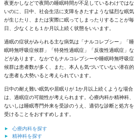
夜更かしなどで夜間の睡眠時間が不足しているわけではな
いのに、日中、社会生活に支障をきたすような猛烈な眠気
が生じたり、または実際に眠ってしまったりすることが毎
日、少なくとも１か月以上続く状態をいいます。
過眠の症状がみられる主な病気は「ナルコレプシー」「睡
眠時無呼吸症候群」「特発性過眠症」「反復性過眠症」な
どがあります。なかでもナルコレプシーや睡眠時無呼吸症
候群は患者数が多く、また、本人も気づいていない潜在的
な患者も大勢いると考えられています。
日中の耐え難い眠気や居眠りが 1か月以上続くような場合
は、過眠症の可能性が考えられます。心療内科か精神科、
ないしは睡眠専門外来を受診のうえ、適切な診断と処方を
受けることをおすすめします。
心療内科
を探す
精神科
を探す