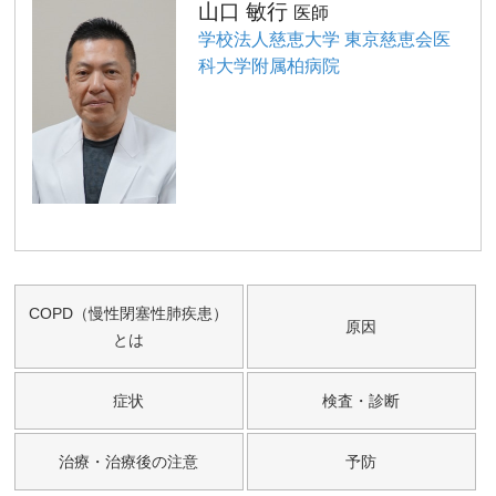
山口 敏行
医師
学校法人慈恵大学 東京慈恵会医
科大学附属柏病院
COPD（慢性閉塞性肺疾患）
原因
とは
症状
検査・診断
治療・治療後の注意
予防